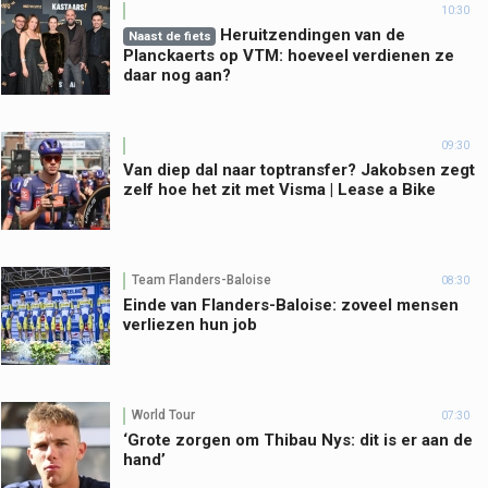
10:30
Heruitzendingen van de
Naast de fiets
Planckaerts op VTM: hoeveel verdienen ze
daar nog aan?
09:30
Van diep dal naar toptransfer? Jakobsen zegt
zelf hoe het zit met Visma | Lease a Bike
Team Flanders-Baloise
08:30
Einde van Flanders-Baloise: zoveel mensen
verliezen hun job
World Tour
07:30
‘Grote zorgen om Thibau Nys: dit is er aan de
hand’