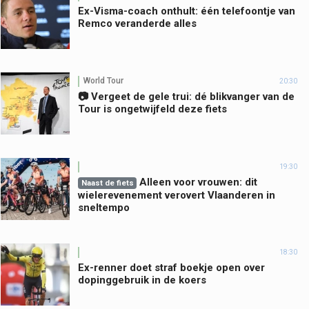
Ex-Visma-coach onthult: één telefoontje van
Remco veranderde alles
World Tour
20:30
📷 Vergeet de gele trui: dé blikvanger van de
Tour is ongetwijfeld deze fiets
19:30
Alleen voor vrouwen: dit
Naast de fiets
wielerevenement verovert Vlaanderen in
sneltempo
18:30
Ex-renner doet straf boekje open over
dopinggebruik in de koers