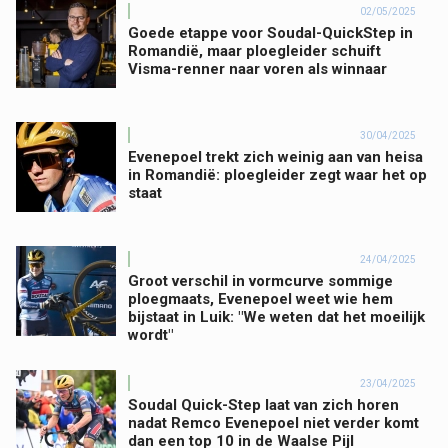
02/05/2025
Goede etappe voor Soudal-QuickStep in
Romandië, maar ploegleider schuift
Visma-renner naar voren als winnaar
30/04/2025
Evenepoel trekt zich weinig aan van heisa
in Romandië: ploegleider zegt waar het op
staat
24/04/2025
Groot verschil in vormcurve sommige
ploegmaats, Evenepoel weet wie hem
bijstaat in Luik: "We weten dat het moeilijk
wordt"
23/04/2025
Soudal Quick-Step laat van zich horen
nadat Remco Evenepoel niet verder komt
dan een top 10 in de Waalse Pijl