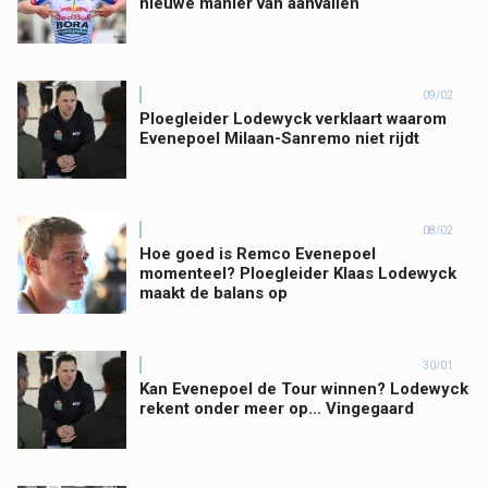
nieuwe manier van aanvallen
09/02
Ploegleider Lodewyck verklaart waarom
Evenepoel Milaan-Sanremo niet rijdt
08/02
Hoe goed is Remco Evenepoel
momenteel? Ploegleider Klaas Lodewyck
maakt de balans op
30/01
Kan Evenepoel de Tour winnen? Lodewyck
rekent onder meer op... Vingegaard