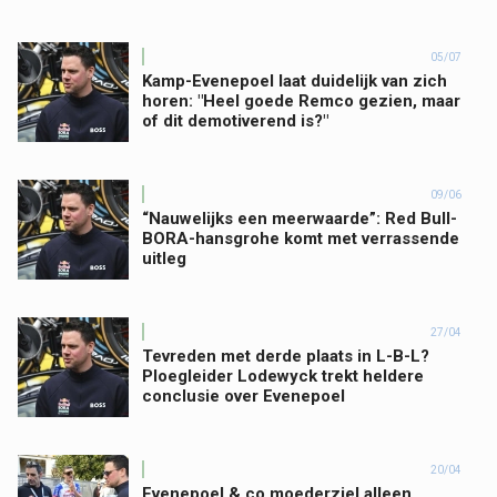
05/07
Kamp-Evenepoel laat duidelijk van zich
horen: "Heel goede Remco gezien, maar
of dit demotiverend is?"
09/06
“Nauwelijks een meerwaarde”: Red Bull-
BORA-hansgrohe komt met verrassende
uitleg
27/04
Tevreden met derde plaats in L-B-L?
Ploegleider Lodewyck trekt heldere
conclusie over Evenepoel
20/04
Evenepoel & co moederziel alleen,