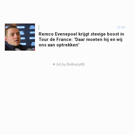
07/07
Remco Evenepoel krijgt stevige boost in
Tour de France: "Daar moeten hij en wij
ons aan optrekken"
▼ Ad by Refinery89