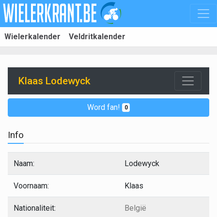
Wielerkalender
Veldritkalender
Klaas Lodewyck
Word fan!
0
Info
Naam:
Lodewyck
Voornaam:
Klaas
Nationaliteit:
België