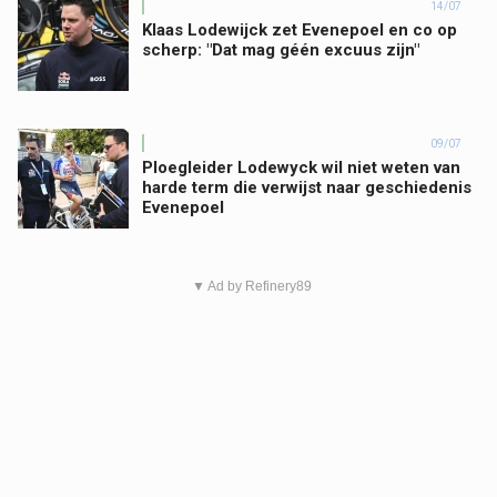
14/07
Klaas Lodewijck zet Evenepoel en co op
scherp: "Dat mag géén excuus zijn"
09/07
Ploegleider Lodewyck wil niet weten van
harde term die verwijst naar geschiedenis
Evenepoel
▼ Ad by Refinery89