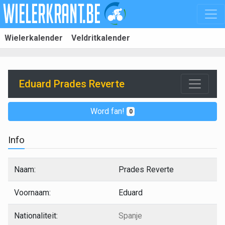
Wielerkalender
Veldritkalender
Eduard Prades Reverte
Word fan!
0
Info
Naam:
Prades Reverte
Voornaam:
Eduard
Nationaliteit:
Spanje