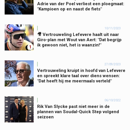
Adrie van der Poel verliest een ploegmaat:
"Kampioen op en naast de fiets"
10/11/2023
🎥 Vertrouweling Lefevere haalt uit naar
Giro-plan met Wout van Aert: "Dat begrijp
ik gewoon niet, het is waanzin!"
1
27/09/2023
Vertrouweling kruipt in hoofd van Lefevere
en spreekt klare taal over diens wensen:
"Dat heeft hij me meermaals verteld"
06/10/2022
Rik Van Slycke past niet meer in de
plannen van Soudal-Quick Step volgend
seizoen