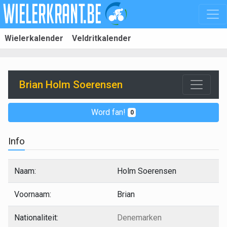
Wielerkalender
Veldritkalender
Brian Holm Soerensen
Word fan!
0
Info
Naam:
Holm Soerensen
Voornaam:
Brian
Nationaliteit:
Denemarken