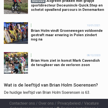
Asgreen prikkelt met grapje
Interview
sportdirecteur Deceuninck-Quick.Step en
schetst opvallend parcours in Denemarken
10/01/2021
Brian Holm vindt Groenewegen voldoende
gestraft maar ervaring in Polen zindert
nog na
08/12/2020
Brian Hom ziet in komst Mark Cavendish
de terugkeer van de verloren zoon
Wat is de leeftijd van Brian Holm Soerensen?
De huidige leeftijd van Brian Holm Soerensen is 63.
Contacteer ons
/
Over ons
/
Privacybeleid
/
Vacature