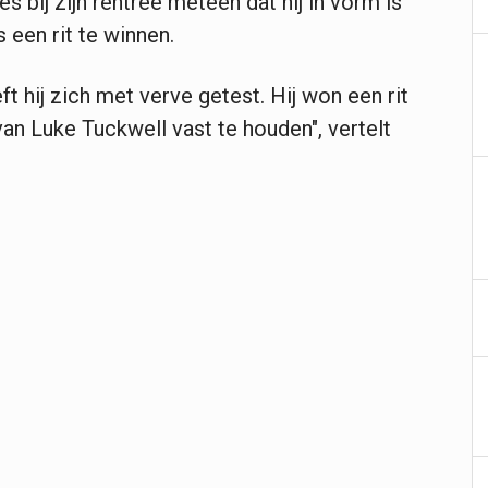
es bij zijn rentree meteen dat hij in vorm is
een rit te winnen.
 hij zich met verve getest. Hij won een rit
an Luke Tuckwell vast te houden", vertelt