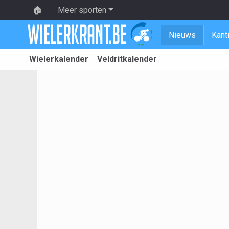
🏠
Meer sporten
Nieuws
Kant
Wielerkalender
Veldritkalender