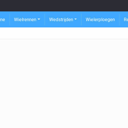
ine
Wielrennen
Wedstrijden
Wielerploegen
R