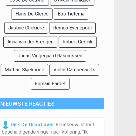
Hans De Clercq
Bas Tietema
Justine Ghekiere
Remco Evenepoel
Anna van der Breggen
Robert Gesink
Jonas Vingegaard Rasmussen
Mattias Skjelmose
Victor Campenaerts
Romain Bardet
NIEUWSTE REACTIES
Dirk De Groot over
Reusser wijst met
beschuldigende vinger naar Vollering: "Ik