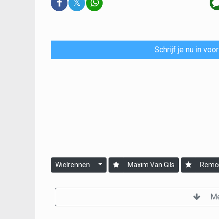
𝕏
Schrijf je nu in vo
Wielrennen
Maxim Van Gils
Remco
Me