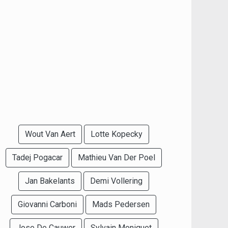
Wout Van Aert
Lotte Kopecky
Tadej Pogacar
Mathieu Van Der Poel
Jan Bakelants
Demi Vollering
Giovanni Carboni
Mads Pedersen
Jose De Cauwer
Sylvain Moniquet