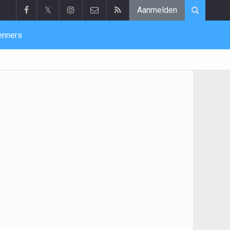
𝕏
Aanmelden
enners