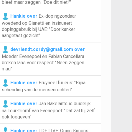
bleef maar zeggen: 'Doe dit niet!'"
Hankie over
Ex-dopingzondaar
woedend op Gianetti en insinueert
dopinggebruik bij UAE: "Door kanker
aangetast gezicht"
devriendt.cordy@gmail.com over
Moeder Evenepoel én Fabian Cancellara
breken lans voor respect: "Neen zeggen
mag"
Hankie over
Bruyneel furieus: "Bijna
schending van de mensenrechten"
Hankie over
Jan Bakelants is duidelijk
na Tour-triomf van Evenepoel: "Dat zal hij zelf
ook toegeven"
Hankie over
TDF LIVE: Quinn Simons