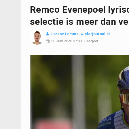
Remco Evenepoel lyrisc
selectie is meer dan ve
Lorenz Lomme
, wielerjournalist
28 Juni 2026
07:00
|
Reageer