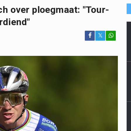
h over ploegmaat: "Tour-
rdiend"
𝕏