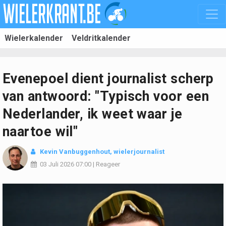
Wielerkalender
Veldritkalender
Evenepoel dient journalist scherp
van antwoord: "Typisch voor een
Nederlander, ik weet waar je
naartoe wil"
Kevin Vanbuggenhout
, wielerjournalist
03 Juli 2026
07:00
|
Reageer