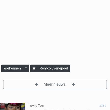
Wielrennen
Remco Evenepoel
Meer nieuws
World Tour
20:30