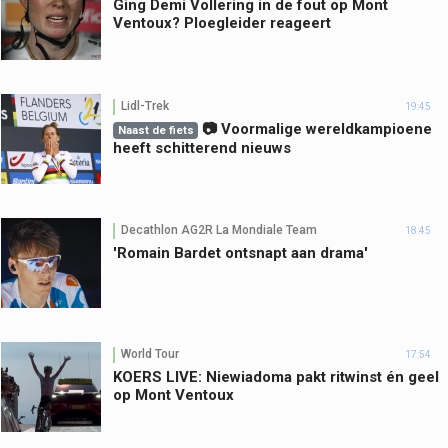
Ging Demi Vollering in de fout op Mont
Ventoux? Ploegleider reageert
Lidl-Trek
19:45
📷 Voormalige wereldkampioene
Naast de fiets
heeft schitterend nieuws
Decathlon AG2R La Mondiale Team
18:45
'Romain Bardet ontsnapt aan drama'
World Tour
17:54
KOERS LIVE: Niewiadoma pakt ritwinst én geel
op Mont Ventoux