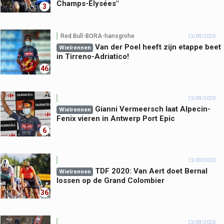
Champs-Élysées"
3
Red Bull-BORA-hansgrohe
13/09/2020
Van der Poel heeft zijn etappe beet
Wielrennen
in Tirreno-Adriatico!
46
13/09/2020
Gianni Vermeersch laat Alpecin-
Wielrennen
Fenix vieren in Antwerp Port Epic
6
13/09/2020
TDF 2020: Van Aert doet Bernal
Wielrennen
lossen op de Grand Colombier
36
13/09/2020