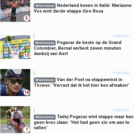
Nederland boven in Italië: Marianne
Wielrennen
Vos wint derde etappe Giro Rosa
5
13/09/2020
Pogacar de beste op de Grand
Wielrennen
Colombier, Bernal verliest zeven minuten
dankzij van Aert
13
13/09/2020
Van der Poel na etappewinst in
Wielrennen
Tirreno: "Verrast dat ik het hier kon afmaken"
16
13/09/2020
Tadej Pogacar wint etappe maar kan
Wielrennen
geen bres slaan: "Het had geen zin om aan te
vallen"
7