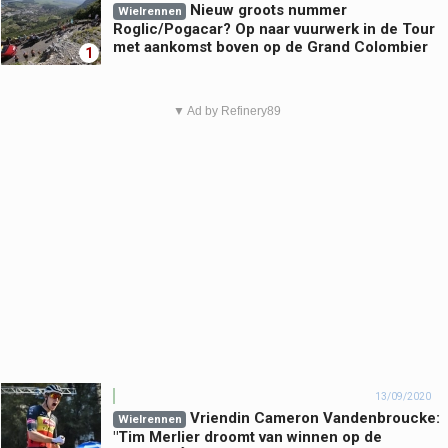
Nieuw groots nummer
Wielrennen
Roglic/Pogacar? Op naar vuurwerk in de Tour
met aankomst boven op de Grand Colombier
1
▼ Ad by Refinery89
13/09/2020
Vriendin Cameron Vandenbroucke:
Wielrennen
"Tim Merlier droomt van winnen op de