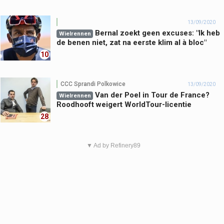
13/09/2020
Bernal zoekt geen excuses: "Ik heb
Wielrennen
de benen niet, zat na eerste klim al à bloc"
10
CCC Sprandi Polkowice
13/09/2020
Van der Poel in Tour de France?
Wielrennen
Roodhooft weigert WorldTour-licentie
28
▼ Ad by Refinery89