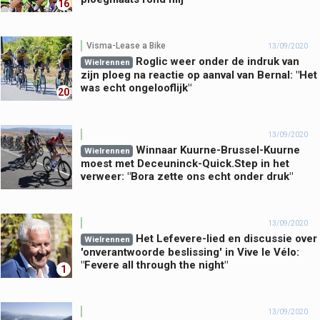
16
Visma-Lease a Bike
13/09/2020
Roglic weer onder de indruk van
Wielrennen
zijn ploeg na reactie op aanval van Bernal: "Het
was echt ongelooflijk"
20
13/09/2020
Winnaar Kuurne-Brussel-Kuurne
Wielrennen
moest met Deceuninck-Quick.Step in het
verweer: "Bora zette ons echt onder druk"
13/09/2020
Het Lefevere-lied en discussie over
Wielrennen
'onverantwoorde beslissing' in Vive le Vélo:
"Fevere all through the night"
1
13/09/2020