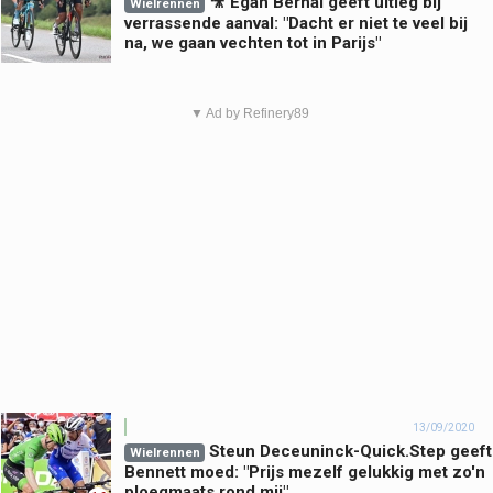
🎥 Egan Bernal geeft uitleg bij
Wielrennen
verrassende aanval: "Dacht er niet te veel bij
na, we gaan vechten tot in Parijs"
▼ Ad by Refinery89
13/09/2020
Steun Deceuninck-Quick.Step geeft
Wielrennen
Bennett moed: "Prijs mezelf gelukkig met zo'n
ploegmaats rond mij"