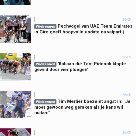
26/05
Pechvogel van UAE Team Emirates
Wielrennen
in Giro geeft hoopvolle update na valpartij
26/05
'Italiaan die Tom Pidcock klopte
Wielrennen
gewild door vier ploegen'
26/05
Tim Merlier boezemt angst in: "Je
Wielrennen
moet gewoon weg geraken als je kans wil
maken"
26/05