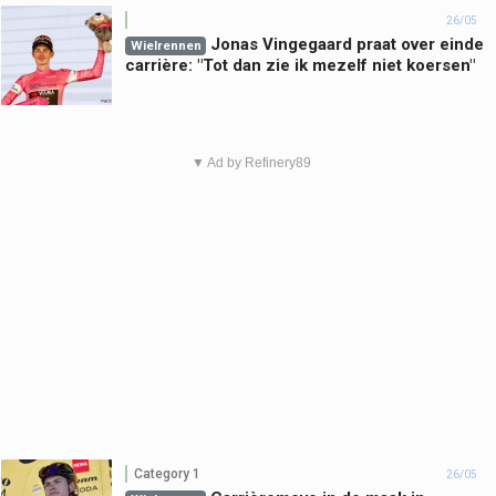
26/05
Jonas Vingegaard praat over einde
Wielrennen
carrière: "Tot dan zie ik mezelf niet koersen"
▼ Ad by Refinery89
Category 1
26/05