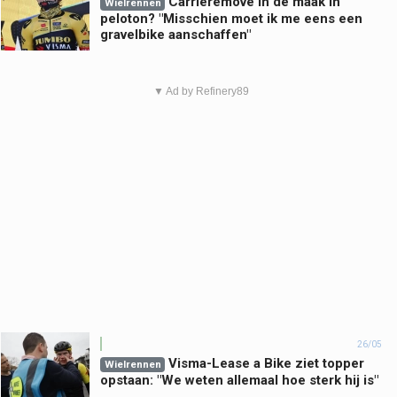
Carrièremove in de maak in
Wielrennen
peloton? "Misschien moet ik me eens een
gravelbike aanschaffen"
▼ Ad by Refinery89
26/05
Visma-Lease a Bike ziet topper
Wielrennen
opstaan: "We weten allemaal hoe sterk hij is"