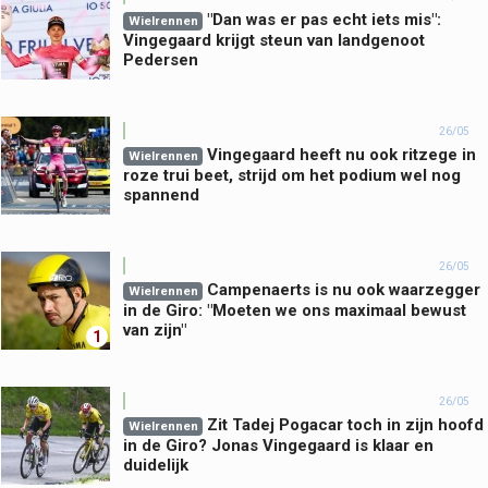
"Dan was er pas echt iets mis":
Wielrennen
Vingegaard krijgt steun van landgenoot
Pedersen
26/05
Vingegaard heeft nu ook ritzege in
Wielrennen
roze trui beet, strijd om het podium wel nog
spannend
26/05
Campenaerts is nu ook waarzegger
Wielrennen
in de Giro: "Moeten we ons maximaal bewust
van zijn"
1
26/05
Zit Tadej Pogacar toch in zijn hoofd
Wielrennen
in de Giro? Jonas Vingegaard is klaar en
duidelijk