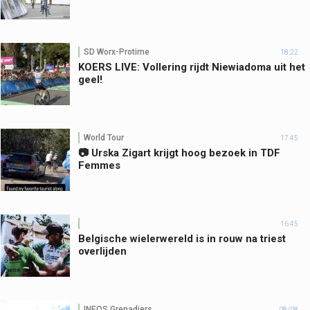
SD Worx-Protime
18:22
KOERS LIVE: Vollering rijdt Niewiadoma uit het
geel!
World Tour
17:45
📷 Urska Zigart krijgt hoog bezoek in TDF
Femmes
16:45
Belgische wielerwereld is in rouw na triest
overlijden
INEOS Grenadiers
08/08