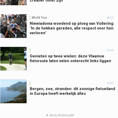
creatief moet zijn
World Tour
08:20
Niewiadoma woedend op ploeg van Vollering:
"In de hekken gereden, alle respect voor hen
verloren"
07:00
Genieten op twee wielen: deze Vlaamse
fietsroute laten velen onterecht links liggen
20:45
Bergen, zee, stranden: dit zonnige fietseiland
in Europa heeft werkelijk álles
▼ Ad by Refinery89