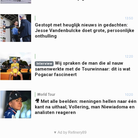
13:50
Gestopt met heuglijk nieuws in gedachten:
Jesse Vandenbulcke doet grote, persoonlijke
onthulling
12:20
Wij spraken de man die al nauw
Interview
samenwerkte met de Tourwinnaar: dit is wat
Pogacar fascineert
World Tour
10:20
🎥 Met alle beelden: meningen hellen naar één
kant na uithaal; Vollering, man Niewiadoma en
analisten reageren
▼ Ad by Refinery89