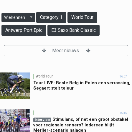
Category 1
World Tour
Wielrennen
Antwerp Port Epic
E3 Saxo Bank Classic
Meer nieuws
World Tour
16:07
Tour LIVE: Beste Belg in Polen een verrassing,
Segaert stelt teleur
15:45
Stimulans, of net een groot obstakel
Interview
voor regionale renners? Iedereen blijft
Merlier-scenario najagen