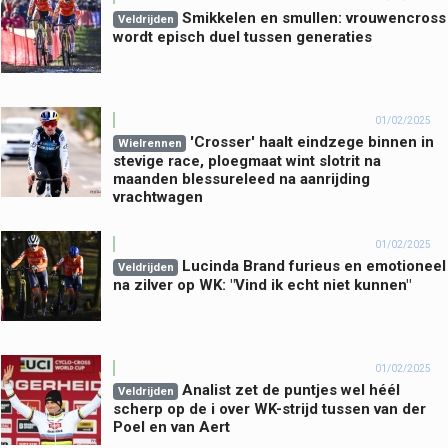
Smikkelen en smullen: vrouwencross
Veldrijden
wordt episch duel tussen generaties
01/02/2025
'Crosser' haalt eindzege binnen in
Wielrennen
stevige race, ploegmaat wint slotrit na
maanden blessureleed na aanrijding
vrachtwagen
01/02/2025
Lucinda Brand furieus en emotioneel
Veldrijden
na zilver op WK: "Vind ik echt niet kunnen"
01/02/2025
Analist zet de puntjes wel héél
Veldrijden
scherp op de i over WK-strijd tussen van der
Poel en van Aert