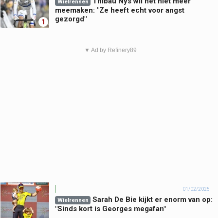
Thibau Nys wil het niet meer
Wielrennen
meemaken: "Ze heeft echt voor angst
gezorgd"
1
▼ Ad by Refinery89
01/02/2025
Sarah De Bie kijkt er enorm van op:
Wielrennen
"Sinds kort is Georges megafan"