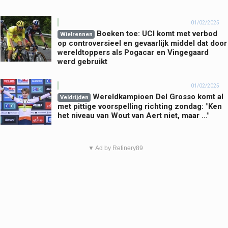
01/02/2025
Boeken toe: UCI komt met verbod
Wielrennen
op controversieel en gevaarlijk middel dat door
wereldtoppers als Pogacar en Vingegaard
werd gebruikt
01/02/2025
Wereldkampioen Del Grosso komt al
Veldrijden
met pittige voorspelling richting zondag: "Ken
het niveau van Wout van Aert niet, maar ..."
▼ Ad by Refinery89