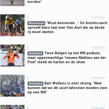
worden"
01/02/2025
"Wout kennende...": Ex-bondscoach
Wielrennen
spreekt klare taal over Van Aert die op derde
rij moet starten
01/02/2025
Twee Belgen op het WK-podium,
Veldrijden
maar oppermachtige 'nieuwe Mathieu van der
Poel' steelt de harten en de show
01/02/2025
Bart Wellens is zéér streng: "Niet
Veldrijden
kunnen dat we dit soort taferelen moeten zien
op een WK"
01/02/2025