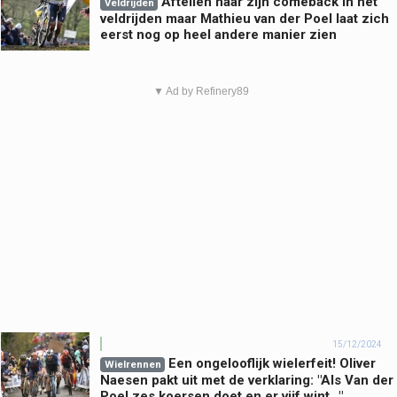
Aftellen naar zijn comeback in het
Veldrijden
veldrijden maar Mathieu van der Poel laat zich
eerst nog op heel andere manier zien
▼ Ad by Refinery89
15/12/2024
Een ongelooflijk wielerfeit! Oliver
Wielrennen
Naesen pakt uit met de verklaring: "Als Van der
Poel zes koersen doet en er vijf wint..."