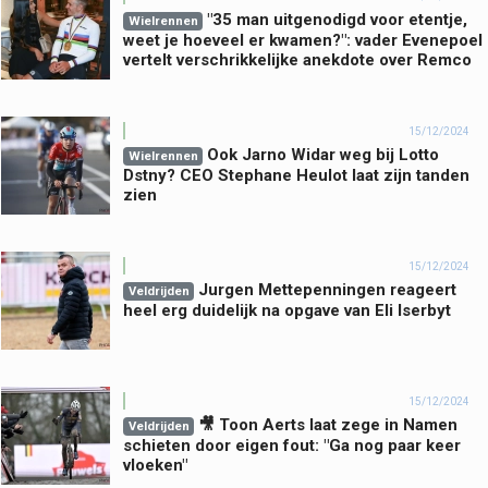
"35 man uitgenodigd voor etentje,
Wielrennen
weet je hoeveel er kwamen?": vader Evenepoel
vertelt verschrikkelijke anekdote over Remco
15/12/2024
Ook Jarno Widar weg bij Lotto
Wielrennen
Dstny? CEO Stephane Heulot laat zijn tanden
zien
15/12/2024
Jurgen Mettepenningen reageert
Veldrijden
heel erg duidelijk na opgave van Eli Iserbyt
15/12/2024
🎥 Toon Aerts laat zege in Namen
Veldrijden
schieten door eigen fout: "Ga nog paar keer
vloeken"