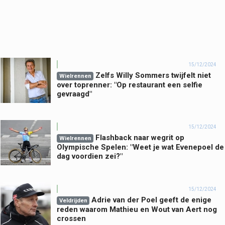
15/12/2024
Zelfs Willy Sommers twijfelt niet
Wielrennen
over toprenner: "Op restaurant een selfie
gevraagd"
15/12/2024
Flashback naar wegrit op
Wielrennen
Olympische Spelen: "Weet je wat Evenepoel de
dag voordien zei?"
15/12/2024
Adrie van der Poel geeft de enige
Veldrijden
reden waarom Mathieu en Wout van Aert nog
crossen