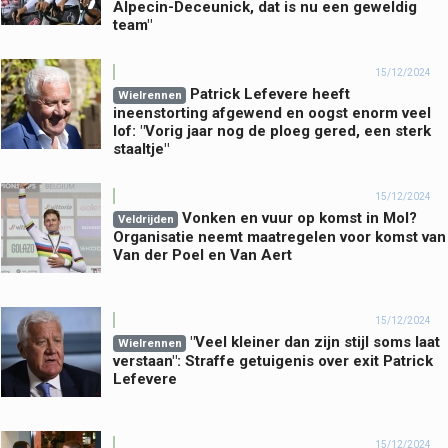
Alpecin-Deceunick, dat is nu een geweldig
team"
15/12/2024
Patrick Lefevere heeft
Wielrennen
ineenstorting afgewend en oogst enorm veel
lof: "Vorig jaar nog de ploeg gered, een sterk
staaltje"
15/12/2024
Vonken en vuur op komst in Mol?
Veldrijden
Organisatie neemt maatregelen voor komst van
Van der Poel en Van Aert
15/12/2024
"Veel kleiner dan zijn stijl soms laat
Wielrennen
verstaan": Straffe getuigenis over exit Patrick
Lefevere
15/12/2024