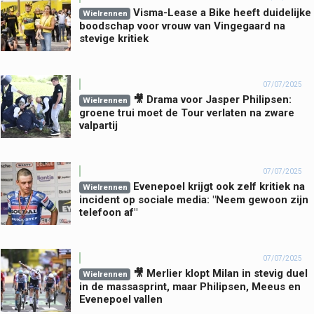
Visma-Lease a Bike heeft duidelijke
Wielrennen
boodschap voor vrouw van Vingegaard na
stevige kritiek
07/07/2025
🎥 Drama voor Jasper Philipsen:
Wielrennen
groene trui moet de Tour verlaten na zware
valpartij
07/07/2025
Evenepoel krijgt ook zelf kritiek na
Wielrennen
incident op sociale media: "Neem gewoon zijn
telefoon af"
07/07/2025
🎥 Merlier klopt Milan in stevig duel
Wielrennen
in de massasprint, maar Philipsen, Meeus en
Evenepoel vallen