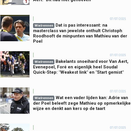
1
07/07/2025
Dat is pas interessant: na
Wielrennen
masterclass van jewelste onthult Christoph
Roodhooft de minpunten van Mathieu van der
Poel
07/07/2025
Bakelants snoeihard voor Van Aert,
Wielrennen
Evenepoel, Foré en eigenlijk heel Soudal
Quick-Step: "Weakest link" en "Start gemist"
07/07/2025
Wat een vader lijden kan: Adrie van
Wielrennen
der Poel beleeft zege Mathieu op opmerkelijke
wijze en denkt aan kers op de taart
07/07/2025