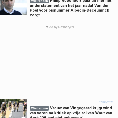
Philip Roodhooft pakt uit met het
Wielrennen
understatement van het jaar nadat Van der
Poel voor bisnummer Alpecin-Deceuninck
zorgt
▼ Ad by Refinery89
07/07/2025
Vrouw van Vingegaard krijgt wind
Wielrennen
van voren na kritiek op vrije rol van Wout van
Aert: "Dit had niet gehoeven"