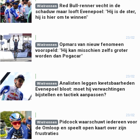
Red Bull-renner vecht in de
Wielrennen
schaduw maar looft Evenepoel: "Hij is de ster,
hij is hier om te winnen"
23/02
Opmars van nieuw fenomeen
Wielrennen
voorspeld: "Hij kan misschien zelfs groter
worden dan Pogacar"
23/02
Analisten leggen kwetsbaarheden
Wielrennen
Evenepoel bloot: moet hij verwachtingen
bijstellen en tactiek aanpassen?
23/02
Pidcock waarschuwt iedereen voor
Wielrennen
de Omloop en speelt open kaart over zijn
frustraties