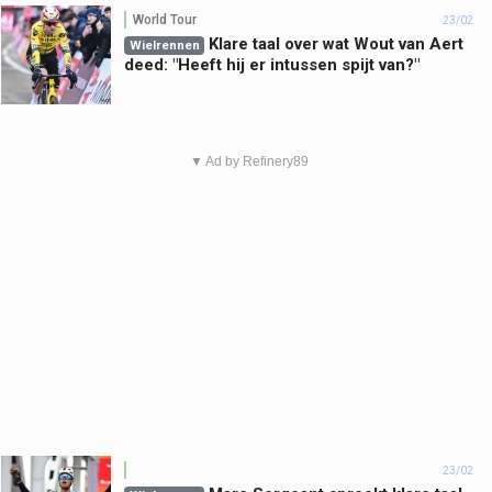
World Tour
23/02
Klare taal over wat Wout van Aert
Wielrennen
deed: "Heeft hij er intussen spijt van?"
▼ Ad by Refinery89
23/02