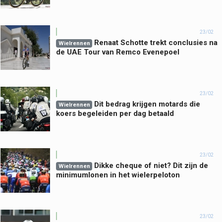
23/02
Renaat Schotte trekt conclusies na
Wielrennen
de UAE Tour van Remco Evenepoel
23/02
Dit bedrag krijgen motards die
Wielrennen
koers begeleiden per dag betaald
23/02
Dikke cheque of niet? Dit zijn de
Wielrennen
minimumlonen in het wielerpeloton
23/02