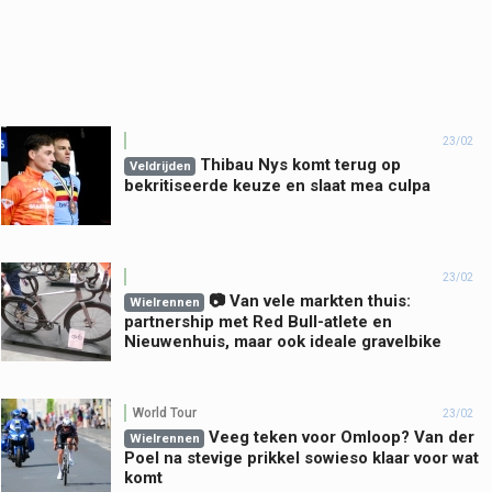
23/02
Thibau Nys komt terug op
Veldrijden
bekritiseerde keuze en slaat mea culpa
23/02
📷 Van vele markten thuis:
Wielrennen
partnership met Red Bull-atlete en
Nieuwenhuis, maar ook ideale gravelbike
World Tour
23/02
Veeg teken voor Omloop? Van der
Wielrennen
Poel na stevige prikkel sowieso klaar voor wat
komt