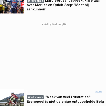
Marc Sergeant spreekt klare taal
Wielrennen
over Merlier en Quick-Step: "Moet hij
aankunnen"
▼ Ad by Refinery89
23/02
"Week van veel frustraties":
Wielrennen
Evenepoel is niet de enige ontgoochelde Belg