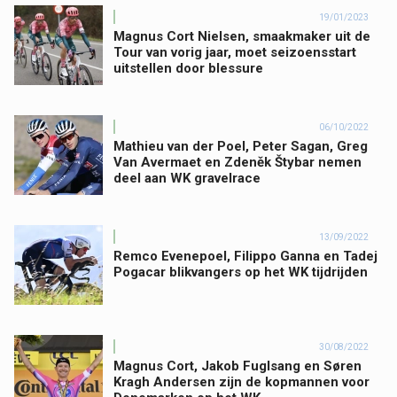
19/01/2023
Magnus Cort Nielsen, smaakmaker uit de
Tour van vorig jaar, moet seizoensstart
uitstellen door blessure
06/10/2022
Mathieu van der Poel, Peter Sagan, Greg
Van Avermaet en Zdeněk Štybar nemen
deel aan WK gravelrace
13/09/2022
Remco Evenepoel, Filippo Ganna en Tadej
Pogacar blikvangers op het WK tijdrijden
30/08/2022
Magnus Cort, Jakob Fuglsang en Søren
Kragh Andersen zijn de kopmannen voor