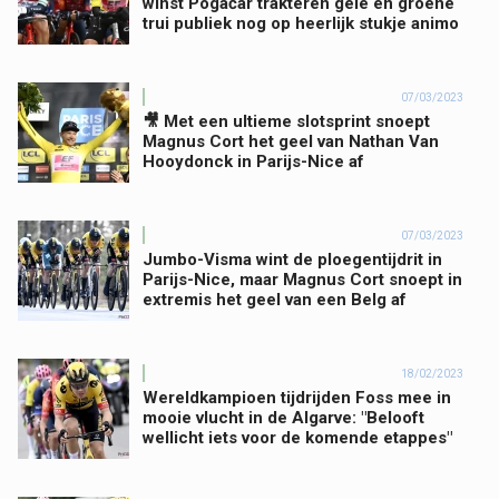
winst Pogačar trakteren gele en groene
trui publiek nog op heerlijk stukje animo
07/03/2023
🎥 Met een ultieme slotsprint snoept
Magnus Cort het geel van Nathan Van
Hooydonck in Parijs-Nice af
07/03/2023
Jumbo-Visma wint de ploegentijdrit in
Parijs-Nice, maar Magnus Cort snoept in
extremis het geel van een Belg af
18/02/2023
Wereldkampioen tijdrijden Foss mee in
mooie vlucht in de Algarve: "Belooft
wellicht iets voor de komende etappes"