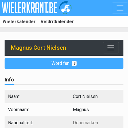
Wielerkalender
Veldritkalender
Magnus Cort Nielsen
Word fan!
3
Info
Naam:
Cort Nielsen
Voornaam:
Magnus
Nationaliteit:
Denemarken