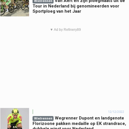
Van Aert en zijn ploegmaats uit de
Wielrennen
Tour in Nederland bij genomineerden voor
Sportploeg van het Jaar
▼ Ad by Refinery89
12/12/2022
Wegrenner Dupont en landgenote
Wielrennen
Florizoone pakken medaille op EK strandrace,
dubbele winst voor Nederland