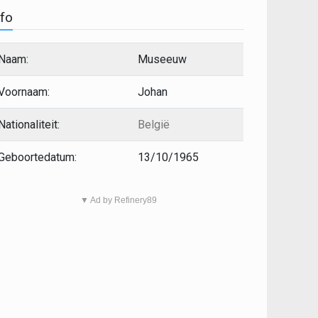
nfo
Naam:
Museeuw
Voornaam:
Johan
Nationaliteit:
België
Geboortedatum:
13/10/1965
▼ Ad by Refinery89