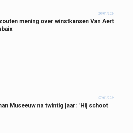
20/01/2024
zouten mening over winstkansen Van Aert
ubaix
07/01/2024
n Museeuw na twintig jaar: "Hij schoot