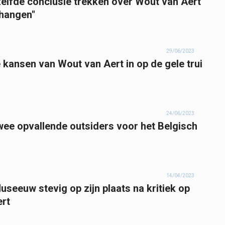
elfde conclusie trekken over Wout van Aert
 hangen"
29/06/2023
ansen van Wout van Aert in op de gele trui
24/06/2023
e opvallende outsiders voor het Belgisch
14/04/2023
seeuw stevig op zijn plaats na kritiek op
ert