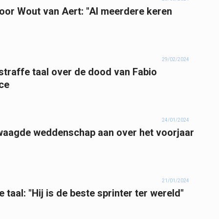
or Wout van Aert: "Al meerdere keren
29/02/2024
traffe taal over de dood van Fabio
nce
24/01/2024
aagde weddenschap aan over het voorjaar
21/01/2024
 taal: "Hij is de beste sprinter ter wereld"