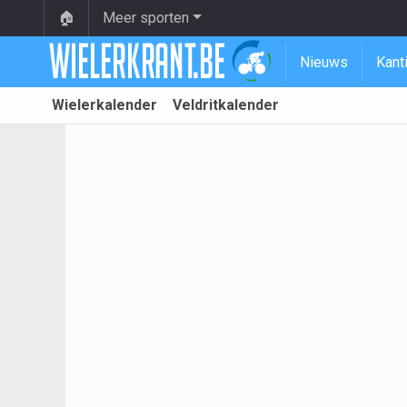
🏠
Meer sporten
Nieuws
Kant
Wielerkalender
Veldritkalender