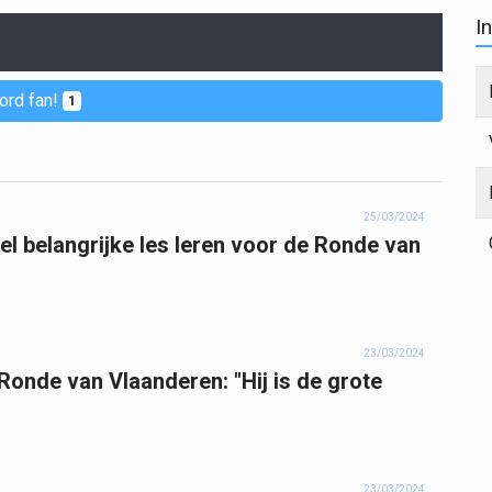
I
ord fan!
1
25/03/2024
l belangrijke les leren voor de Ronde van
23/03/2024
nde van Vlaanderen: "Hij is de grote
23/03/2024