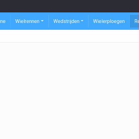
ine
Wielrennen
Wedstrijden
Wielerploegen
R