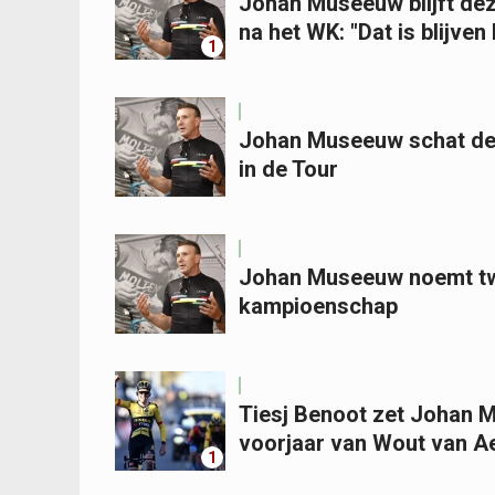
Johan Museeuw blijft dez
na het WK: "Dat is blijven
1
Johan Museeuw schat de k
in de Tour
Johan Museeuw noemt twe
kampioenschap
Tiesj Benoot zet Johan Mu
voorjaar van Wout van A
1