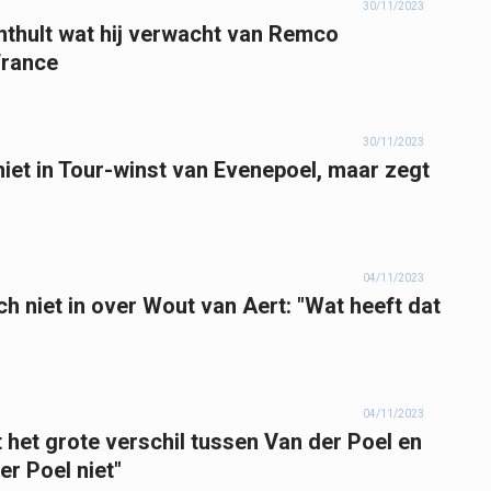
30/11/2023
hult wat hij verwacht van Remco
France
30/11/2023
et in Tour-winst van Evenepoel, maar zegt
04/11/2023
 niet in over Wout van Aert: "Wat heeft dat
04/11/2023
et grote verschil tussen Van der Poel en
er Poel niet"