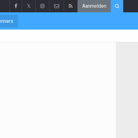
𝕏
Aanmelden
enners