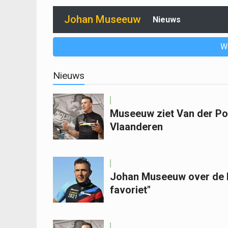
Johan Museeuw
Nieuws
W
Nieuws
Museeuw ziet Van der Poe
Vlaanderen
Johan Museeuw over de Ro
favoriet"