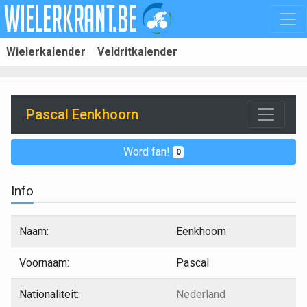
Wielerkalender
Veldritkalender
Pascal Eenkhoorn
Word fan!
0
Info
Naam:
Eenkhoorn
Voornaam:
Pascal
Nationaliteit:
Nederland