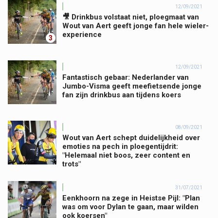
12/09/2021
🎥 Drinkbus volstaat niet, ploegmaat van
Wout van Aert geeft jonge fan hele wieler-
experience
3
12/09/2021
Fantastisch gebaar: Nederlander van
Jumbo-Visma geeft meefietsende jonge
fan zijn drinkbus aan tijdens koers
08/09/2021
Wout van Aert schept duidelijkheid over
emoties na pech in ploegentijdrit:
"Helemaal niet boos, zeer content en
trots"
31/07/2021
Eenkhoorn na zege in Heistse Pijl: "Plan
was om voor Dylan te gaan, maar wilden
ook koersen"