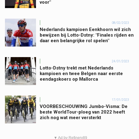
voor"
08/02/2023
Nederlands kampioen Eenkhoorn wil zich
bewijzen bij Lotto-Dstny: "Finales rijden en
daar een belangrijke rol spelen"
24/01/2023
Lotto-Dstny trekt met Nederlands
kampioen en twee Belgen naar eerste
eendagskoers op Mallorca
17/01/2023
VOORBESCHOUWING Jumbo-Visma: De
beste WorldTour-ploeg van 2022 heeft
zich nog wat meer versterkt
▼ Ad by Refinery89