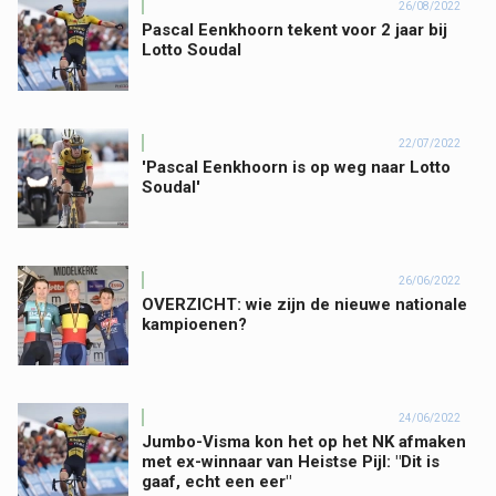
26/08/2022
Pascal Eenkhoorn tekent voor 2 jaar bij
Lotto Soudal
22/07/2022
'Pascal Eenkhoorn is op weg naar Lotto
Soudal'
26/06/2022
OVERZICHT: wie zijn de nieuwe nationale
kampioenen?
24/06/2022
Jumbo-Visma kon het op het NK afmaken
met ex-winnaar van Heistse Pijl: "Dit is
gaaf, echt een eer"