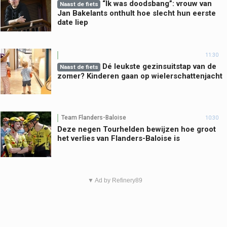
“Ik was doodsbang”: vrouw van
Naast de fiets
Jan Bakelants onthult hoe slecht hun eerste
date liep
11:30
Dé leukste gezinsuitstap van de
Naast de fiets
zomer? Kinderen gaan op wielerschattenjacht
Team Flanders-Baloise
10:30
Deze negen Tourhelden bewijzen hoe groot
het verlies van Flanders-Baloise is
▼ Ad by Refinery89