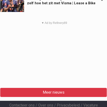
zelf hoe het zit met Visma | Lease a Bike
▼ Ad by Refinery89
Meer nieuws
Contacteer ons
/
Over ons
/
Privacybeleid
/
Vacature