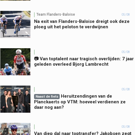
Team Flanders-Baloise
05/08
Na exit van Flanders-Baloise dreigt ook deze
ploeg uit het peloton te verdwijnen
05/08
📷 Van toptalent naar tragisch overlijden: 7 jaar
geleden overleed Bjorg Lambrecht
05/08
Heruitzendingen van de
Naast de fiets
Planckaerts op VTM: hoeveel verdienen ze
daar nog aan?
05/08
Van diep dal naar toptransfer? Jakobsen zegt