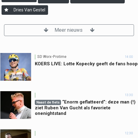
Dries Van Gestel
Meer nieuws
SD Worx-Protime
14:00
KOERS LIVE: Lotte Kopecky geeft de fans hoop
13:30
“Enorm geflatteerd”: deze man (!)
Naast de fiets
ziet Ruben Van Gucht als favoriete
onenightstand
12:30