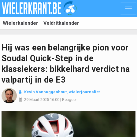
Wielerkalender
Veldritkalender
Hij was een belangrijke pion voor
Soudal Quick-Step in de
klassiekers: bikkelhard verdict na
valpartij in de E3
Kevin Vanbuggenhout
, wielerjournalist
29 Maart 2025
16:00
|
Reageer