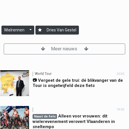
Wielrennen
Dries Van Gestel
Meer nieuws
World Tour
20:30
📷 Vergeet de gele trui: dé blikvanger van de
Tour is ongetwijfeld deze fiets
19:30
Alleen voor vrouwen: dit
Naast de fiets
wielerevenement verovert Vlaanderen in
sneltempo