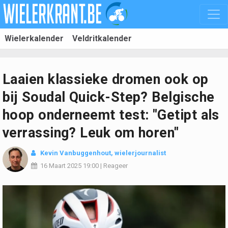
Wielerkalender
Veldritkalender
Laaien klassieke dromen ook op
bij Soudal Quick-Step? Belgische
hoop onderneemt test: "Getipt als
verrassing? Leuk om horen"
Kevin Vanbuggenhout
, wielerjournalist
16 Maart 2025
19:00
|
Reageer