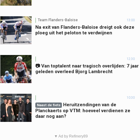
Team Flanders-Baloise
13:00
Na exit van Flanders-Baloise dreigt ook deze
ploeg uit het peloton te verdwijnen
12:30
📷 Van toptalent naar tragisch overlijden: 7 jaar
geleden overleed Bjorg Lambrecht
10:30
Heruitzendingen van de
Naast de fiets
Planckaerts op VTM: hoeveel verdienen ze
daar nog aan?
▼ Ad by Refinery89