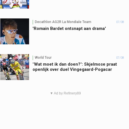
Decathlon AG2R La Mondiale Team
07/08
'Romain Bardet ontsnapt aan drama'
World Tour
07/08
"Wat moet ik dan doen?": Skjelmose praat
openlijk over duel Vingegaard-Pogacar
▼ Ad by Refinery89