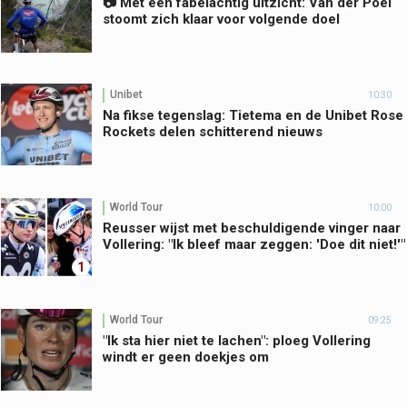
📷 Met een fabelachtig uitzicht: Van der Poel
stoomt zich klaar voor volgende doel
Unibet
10:30
Na fikse tegenslag: Tietema en de Unibet Rose
Rockets delen schitterend nieuws
World Tour
10:00
Reusser wijst met beschuldigende vinger naar
Vollering: "Ik bleef maar zeggen: 'Doe dit niet!'"
1
World Tour
09:25
"Ik sta hier niet te lachen": ploeg Vollering
windt er geen doekjes om