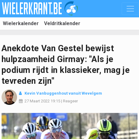
Wielerkalender
Veldritkalender
Anekdote Van Gestel bewijst
hulpzaamheid Girmay: "Als je
podium rijdt in klassieker, mag je
tevreden zijn"
Kevin Vanbuggenhout
vanuit Wevelgem
27 Maart 2022
19:15
|
Reageer