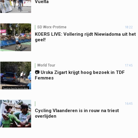
Vuelta
SD Worx-Protime
18:22
KOERS LIVE: Vollering rijdt Niewiadoma uit het
geel!
World Tour
17:45
📷 Urska Zigart krijgt hoog bezoek in TDF
Femmes
16:45
Cycling Vlaanderen is in rouw na triest
overlijden