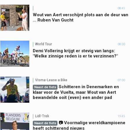
08:45
Wout van Aert verschijnt plots aan de deur van
... Ruben Van Gucht
World Tour
08:00
Demi Vollering krijgt er stevig van langs:
"Welke zinnige reden is er te verzinnen?"
Visma-Lease a Bike
07:00
Schitteren in Denemarken en
Naast de fiets
klaar voor de Vuelta, maar Wout van Aert
bewandelde ooit (even) een ander pad
Lidl-Trek
19:45
📷 Voormalige wereldkampioene
Naast de fiets
heeft schitterend nieuws