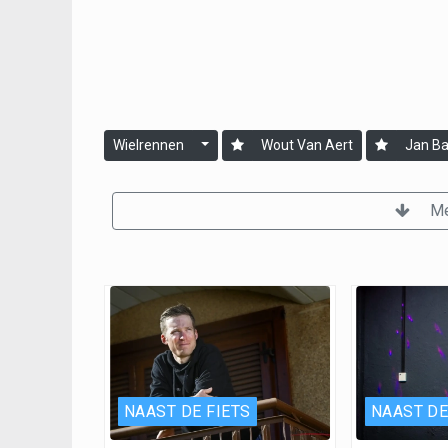
Wielrennen
Wout Van Aert
Jan Ba
Me
NAAST DE FIETS
NAAST DE