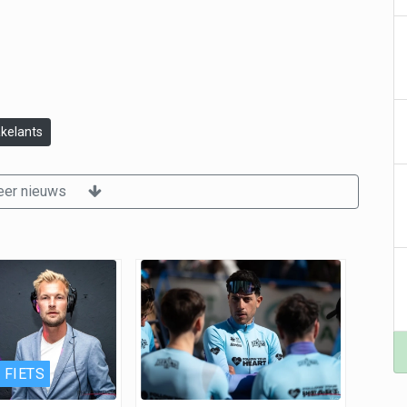
kelants
er nieuws
 FIETS