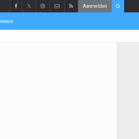
𝕏
Aanmelden
enners