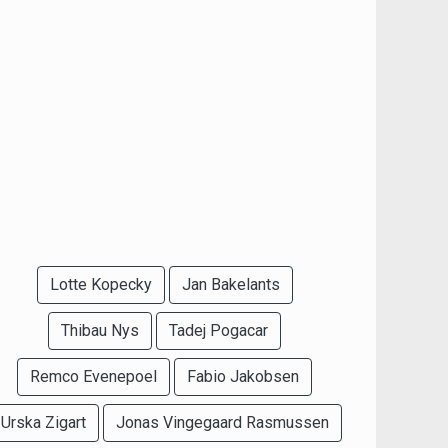
Lotte Kopecky
Jan Bakelants
Thibau Nys
Tadej Pogacar
Remco Evenepoel
Fabio Jakobsen
Urska Zigart
Jonas Vingegaard Rasmussen