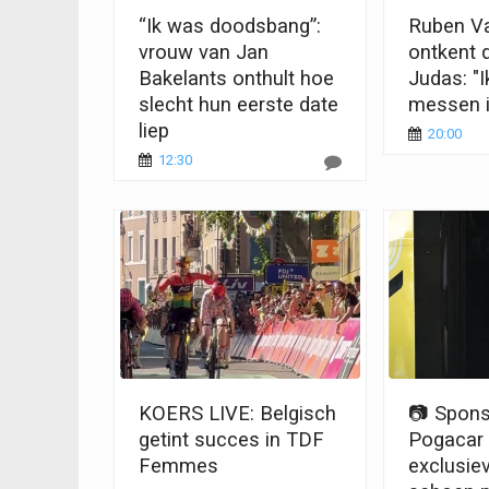
“Ik was doodsbang”:
Ruben V
vrouw van Jan
ontkent d
Bakelants onthult hoe
Judas: "
slecht hun eerste date
messen i
liep
20:00
12:30
KOERS LIVE: Belgisch
📷 Spons
getint succes in TDF
Pogacar
Femmes
exclusie