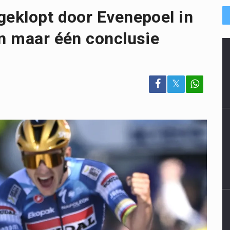
geklopt door Evenepoel in
an maar één conclusie
𝕏