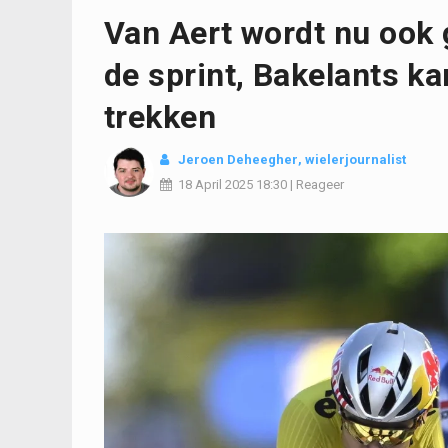
Van Aert wordt nu ook 
de sprint, Bakelants k
trekken
Jeroen Deheegher
, wielerjournalist
18 April 2025
18:30
|
Reageer