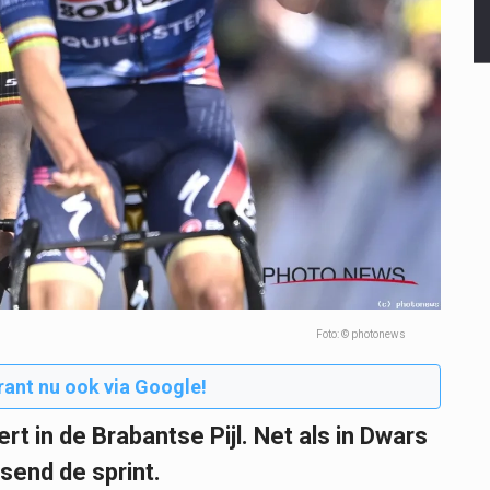
Foto: © photonews
rant nu ook via Google!
t in de Brabantse Pijl. Net als in Dwars
send de sprint.