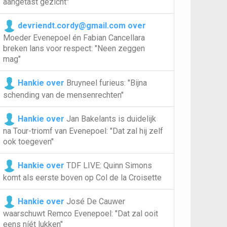
aangetast gezicht"
devriendt.cordy@gmail.com over
Moeder Evenepoel én Fabian Cancellara
breken lans voor respect: "Neen zeggen
mag"
Hankie over
Bruyneel furieus: "Bijna
schending van de mensenrechten"
Hankie over
Jan Bakelants is duidelijk
na Tour-triomf van Evenepoel: "Dat zal hij zelf
ook toegeven"
Hankie over
TDF LIVE: Quinn Simons
komt als eerste boven op Col de la Croisette
Hankie over
José De Cauwer
waarschuwt Remco Evenepoel: "Dat zal ooit
eens níét lukken"