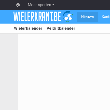
🏠
Meer sporten
Nieuws
Kant
Wielerkalender
Veldritkalender