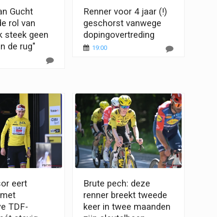
an Gucht
Renner voor 4 jaar (!)
e rol van
geschorst vanwege
Ik steek geen
dopingovertreding
n de rug"
19:00
or eert
Brute pech: deze
 met
renner breekt tweede
ve TDF-
keer in twee maanden