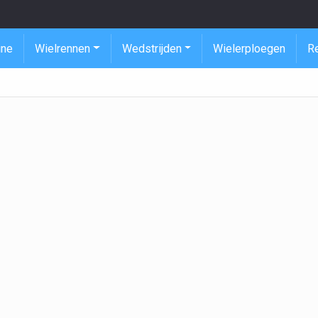
ine
Wielrennen
Wedstrijden
Wielerploegen
R