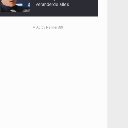
veranderde alles
▼ Ad by Refinery89