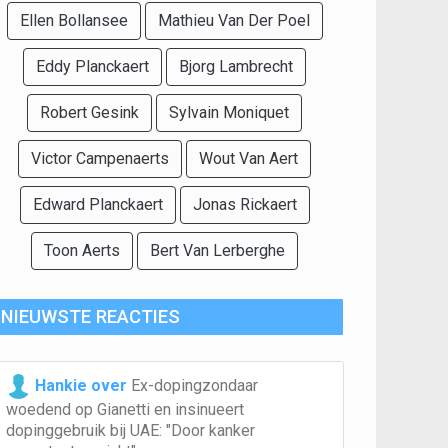
Ellen Bollansee
Mathieu Van Der Poel
Eddy Planckaert
Bjorg Lambrecht
Robert Gesink
Sylvain Moniquet
Victor Campenaerts
Wout Van Aert
Edward Planckaert
Jonas Rickaert
Toon Aerts
Bert Van Lerberghe
NIEUWSTE REACTIES
Hankie over
Ex-dopingzondaar
woedend op Gianetti en insinueert
dopinggebruik bij UAE: "Door kanker