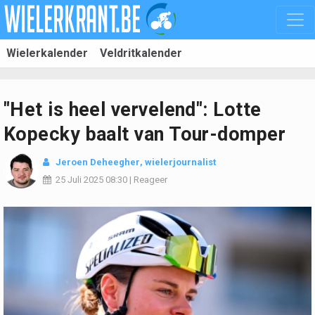
Wielerkalender
Veldritkalender
"Het is heel vervelend": Lotte
Kopecky baalt van Tour-domper
Jeroen Deheegher
, wielerjournalist
25 Juli 2025
08:30
|
Reageer