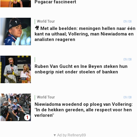
Pogacar fascineert
World Tour
09/08
🎥 Met alle beelden: meningen hellen naar één
kant na uithaal; Vollering, man Niewiadoma en
analisten reageren
09/08
Ruben Van Gucht en Ine Beyen steken hun
onbegrip niet onder stoelen of banken
World Tour
09/08
Niewiadoma woedend op ploeg van Vollering:
"In de hekken gereden, alle respect voor hen
verloren"
1
▼ Ad by Refinery89