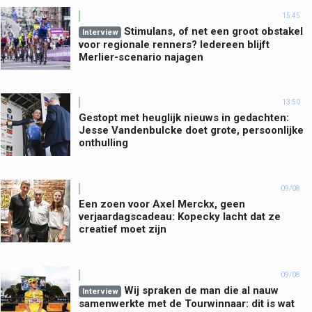
15:45
Stimulans, of net een groot obstakel
Interview
voor regionale renners? Iedereen blijft
Merlier-scenario najagen
13:50
Gestopt met heuglijk nieuws in gedachten:
Jesse Vandenbulcke doet grote, persoonlijke
onthulling
09/08
Een zoen voor Axel Merckx, geen
verjaardagscadeau: Kopecky lacht dat ze
creatief moet zijn
09/08
Wij spraken de man die al nauw
Interview
samenwerkte met de Tourwinnaar: dit is wat