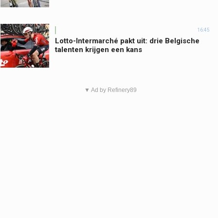
16:45
Lotto-Intermarché pakt uit: drie Belgische
talenten krijgen een kans
▼ Ad by Refinery89