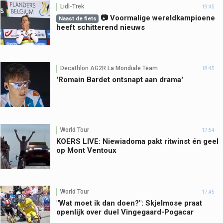
Lidl-Trek
19:45
📷 Voormalige wereldkampioene
Naast de fiets
heeft schitterend nieuws
Decathlon AG2R La Mondiale Team
18:45
'Romain Bardet ontsnapt aan drama'
World Tour
17:54
KOERS LIVE: Niewiadoma pakt ritwinst én geel
op Mont Ventoux
World Tour
17:45
"Wat moet ik dan doen?": Skjelmose praat
openlijk over duel Vingegaard-Pogacar