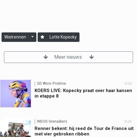
Wielrennen
Lotte Kopecky
Meer nieuws
SD Worx-Protime
15:02
KOERS LIVE: Kopecky praat over haar kansen
in etappe 8
INEOS Grenadiers
15:45
Renner bekent: hij reed de Tour de France uit
met vier gebroken ribben