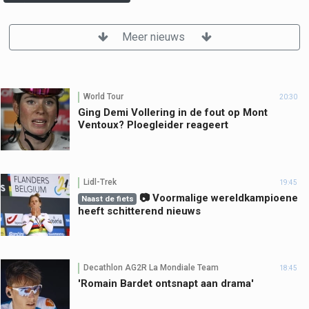
Meer nieuws
World Tour
20:30
Ging Demi Vollering in de fout op Mont
Ventoux? Ploegleider reageert
Lidl-Trek
19:45
📷 Voormalige wereldkampioene
Naast de fiets
heeft schitterend nieuws
Decathlon AG2R La Mondiale Team
18:45
'Romain Bardet ontsnapt aan drama'