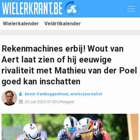
Wielerkalender
Veldritkalender
Rekenmachines erbij! Wout van
Aert laat zien of hij eeuwige
rivaliteit met Mathieu van der Poel
goed kan inschatten
Kevin Vanbuggenhout
, wielerjournalist
25 Juli 2025
07:00
|
Reageer