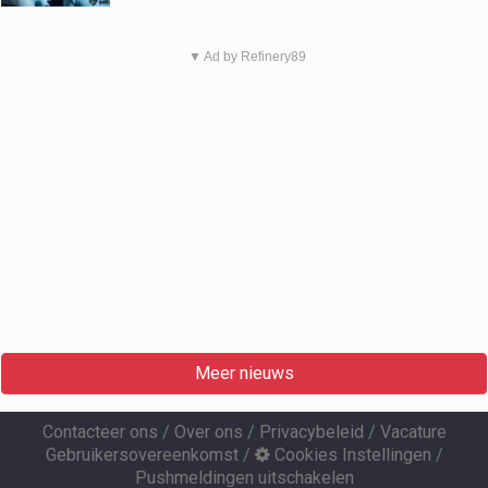
▼ Ad by Refinery89
Meer nieuws
Contacteer ons
/
Over ons
/
Privacybeleid
/
Vacature
Gebruikersovereenkomst
/
Cookies Instellingen
/
Pushmeldingen uitschakelen