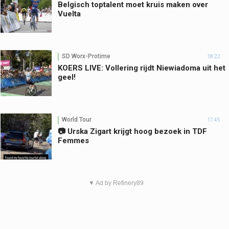
Belgisch toptalent moet kruis maken over
Vuelta
SD Worx-Protime
18:22
KOERS LIVE: Vollering rijdt Niewiadoma uit het
geel!
World Tour
17:45
📷 Urska Zigart krijgt hoog bezoek in TDF
Femmes
▼ Ad by Refinery89