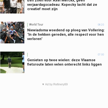
Een zoen voor Axel Merckx, geen
verjaardagscadeau: Kopecky lacht dat ze
creatief moet zijn
World Tour
08:20
Niewiadoma woedend op ploeg van Vollering:
"In de hekken gereden, alle respect voor hen
verloren"
07:00
Genieten op twee wielen: deze Vlaamse
fietsroute laten velen onterecht links liggen
▼ Ad by Refinery89