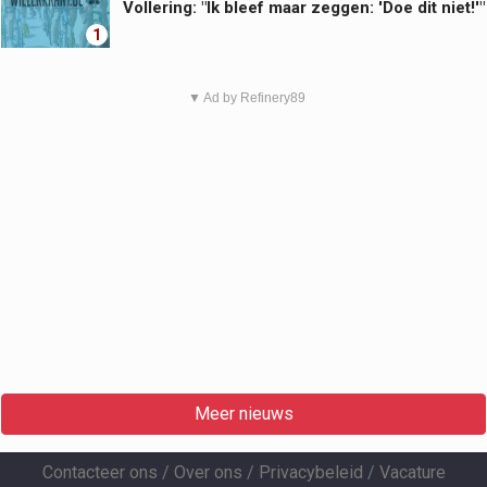
Vollering: "Ik bleef maar zeggen: 'Doe dit niet!'"
1
▼ Ad by Refinery89
Meer nieuws
Contacteer ons
/
Over ons
/
Privacybeleid
/
Vacature