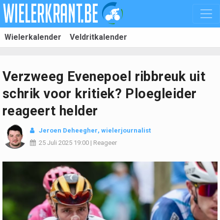
Wielerkalender
Veldritkalender
Verzweeg Evenepoel ribbreuk uit
schrik voor kritiek? Ploegleider
reageert helder
Jeroen Deheegher
, wielerjournalist
25 Juli 2025
19:00
|
Reageer