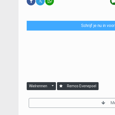
𝕏
Schrijf je nu in vo
Wielrennen
Remco Evenepoel
Me