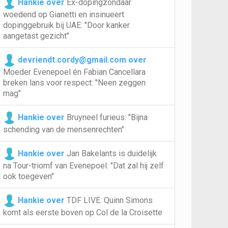
Hankie over
Ex-dopingzondaar
woedend op Gianetti en insinueert
dopinggebruik bij UAE: "Door kanker
aangetast gezicht"
devriendt.cordy@gmail.com over
Moeder Evenepoel én Fabian Cancellara
breken lans voor respect: "Neen zeggen
mag"
Hankie over
Bruyneel furieus: "Bijna
schending van de mensenrechten"
Hankie over
Jan Bakelants is duidelijk
na Tour-triomf van Evenepoel: "Dat zal hij zelf
ook toegeven"
Hankie over
TDF LIVE: Quinn Simons
komt als eerste boven op Col de la Croisette