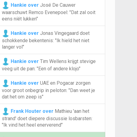
Hankie over
José De Cauwer
waarschuwt Remco Evenepoel: "Dat zal ooit
eens níét lukken"
Hankie over
Jonas Vingegaard doet
schokkende bekentenis: "Ik hield het niet
langer vol"
Hankie over
Tim Wellens krijgt stevige
veeg uit de pan: "Een of andere klojo"
Hankie over
UAE en Pogacar zorgen
voor groot onbegrip in peloton: "Dan weet je
dat het om zeep is"
Frank Houter over
Mathieu 'aan het
strand' doet diepere discussie losbarsten:
"Ik vind het heel enerverend"