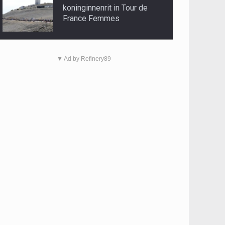
koninginnenrit in Tour de
France Femmes
▼ Ad by Refinery89