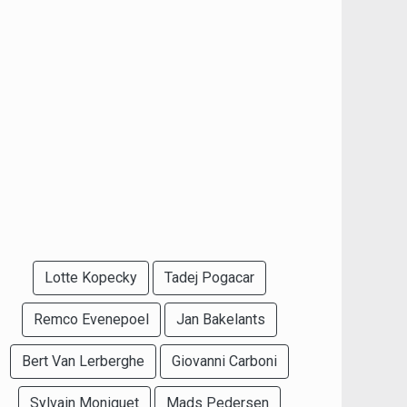
Lotte Kopecky
Tadej Pogacar
Remco Evenepoel
Jan Bakelants
Bert Van Lerberghe
Giovanni Carboni
Sylvain Moniquet
Mads Pedersen