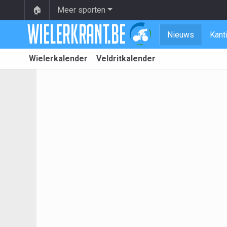
🏠
Meer sporten
Nieuws
Kant
Wielerkalender
Veldritkalender