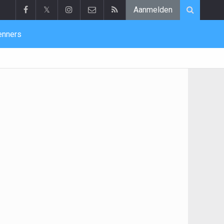
𝕏
Aanmelden
enners