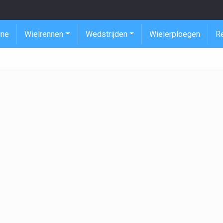
ine
Wielrennen
Wedstrijden
Wielerploegen
R