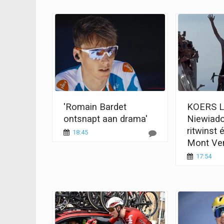
'Romain Bardet
KOERS L
ontsnapt aan drama'
Niewiad
ritwinst 
18:45
Mont Ve
17:54