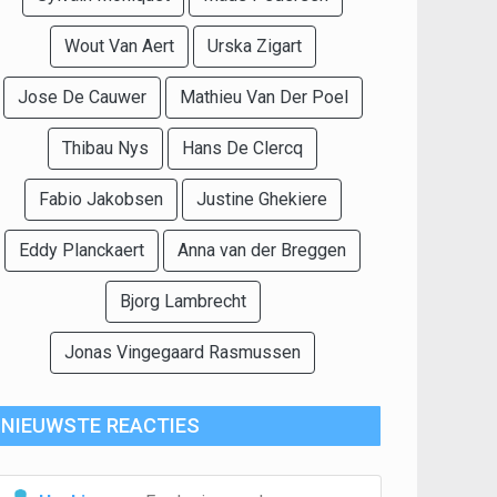
Wout Van Aert
Urska Zigart
Jose De Cauwer
Mathieu Van Der Poel
Thibau Nys
Hans De Clercq
Fabio Jakobsen
Justine Ghekiere
Eddy Planckaert
Anna van der Breggen
Bjorg Lambrecht
Jonas Vingegaard Rasmussen
NIEUWSTE REACTIES