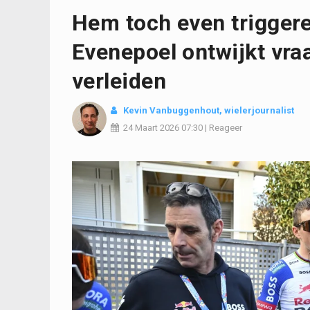
Hem toch even triggere
Evenepoel ontwijkt vraa
verleiden
Kevin Vanbuggenhout
, wielerjournalist
24 Maart 2026
07:30
|
Reageer