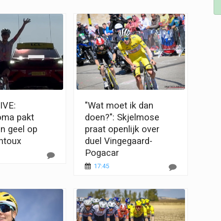
IVE:
"Wat moet ik dan
oma pakt
doen?": Skjelmose
én geel op
praat openlijk over
ntoux
duel Vingegaard-
Pogacar
17:45