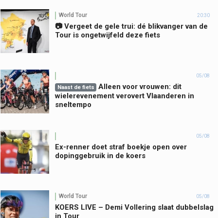
World Tour
20:30
📷 Vergeet de gele trui: dé blikvanger van de
Tour is ongetwijfeld deze fiets
05/08
Alleen voor vrouwen: dit
Naast de fiets
wielerevenement verovert Vlaanderen in
sneltempo
05/08
Ex-renner doet straf boekje open over
dopinggebruik in de koers
World Tour
05/08
KOERS LIVE – Demi Vollering slaat dubbelslag
in Tour