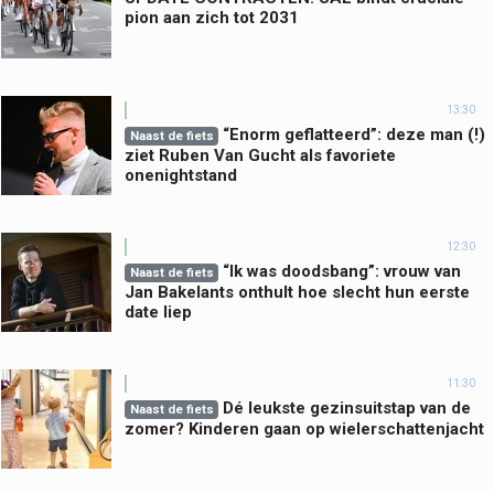
pion aan zich tot 2031
13:30
“Enorm geflatteerd”: deze man (!)
Naast de fiets
ziet Ruben Van Gucht als favoriete
onenightstand
12:30
“Ik was doodsbang”: vrouw van
Naast de fiets
Jan Bakelants onthult hoe slecht hun eerste
date liep
11:30
Dé leukste gezinsuitstap van de
Naast de fiets
zomer? Kinderen gaan op wielerschattenjacht