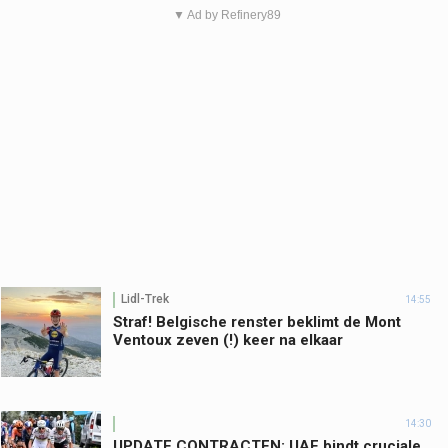
▼ Ad by Refinery89
Lidl-Trek
14:55
Straf! Belgische renster beklimt de Mont
Ventoux zeven (!) keer na elkaar
14:30
UPDATE CONTRACTEN: UAE bindt cruciale