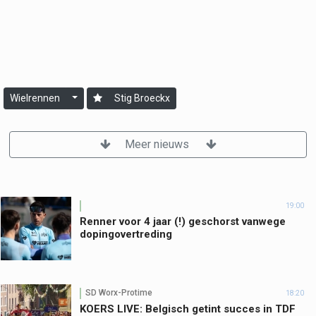
Wielrennen
Stig Broeckx
Meer nieuws
19:00
Renner voor 4 jaar (!) geschorst vanwege
dopingovertreding
SD Worx-Protime
18:20
KOERS LIVE: Belgisch getint succes in TDF