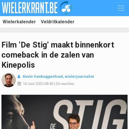
Wielerkalender
Veldritkalender
Film 'De Stig' maakt binnenkort
comeback in de zalen van
Kinepolis
Kevin Vanbuggenhout
, wielerjournalist
10 Juni 2020
08:40
|
26 reacties