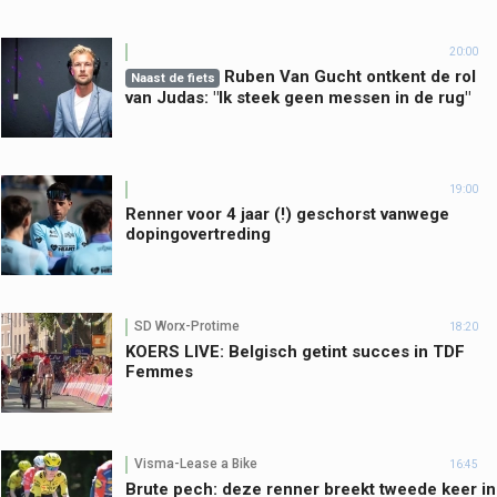
20:00
Ruben Van Gucht ontkent de rol
Naast de fiets
van Judas: "Ik steek geen messen in de rug"
19:00
Renner voor 4 jaar (!) geschorst vanwege
dopingovertreding
SD Worx-Protime
18:20
KOERS LIVE: Belgisch getint succes in TDF
Femmes
Visma-Lease a Bike
16:45
Brute pech: deze renner breekt tweede keer in