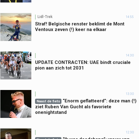
Lidl-Trek
14:55
Straf! Belgische renster beklimt de Mont
Ventoux zeven (!) keer na elkaar
14:30
UPDATE CONTRACTEN: UAE bindt cruciale
pion aan zich tot 2031
13:30
“Enorm geflatteerd”: deze man (!)
Naast de fiets
ziet Ruben Van Gucht als favoriete
onenightstand
12:30