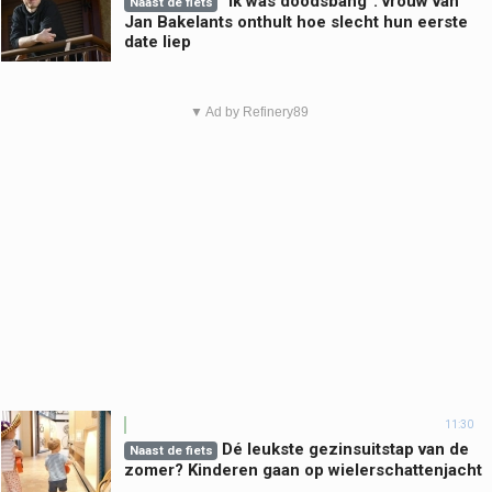
“Ik was doodsbang”: vrouw van
Naast de fiets
Jan Bakelants onthult hoe slecht hun eerste
date liep
▼ Ad by Refinery89
11:30
Dé leukste gezinsuitstap van de
Naast de fiets
zomer? Kinderen gaan op wielerschattenjacht