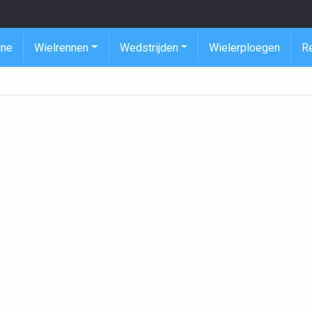
ine
Wielrennen
Wedstrijden
Wielerploegen
R