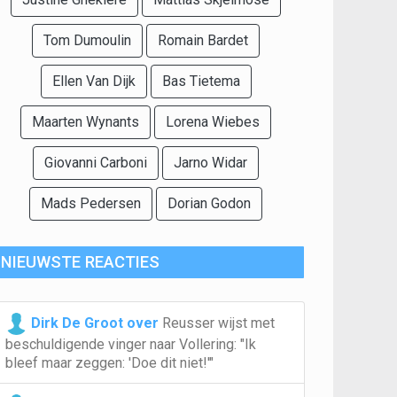
Tom Dumoulin
Romain Bardet
Ellen Van Dijk
Bas Tietema
Maarten Wynants
Lorena Wiebes
Giovanni Carboni
Jarno Widar
Mads Pedersen
Dorian Godon
NIEUWSTE REACTIES
Dirk De Groot over
Reusser wijst met
beschuldigende vinger naar Vollering: "Ik
bleef maar zeggen: 'Doe dit niet!'"