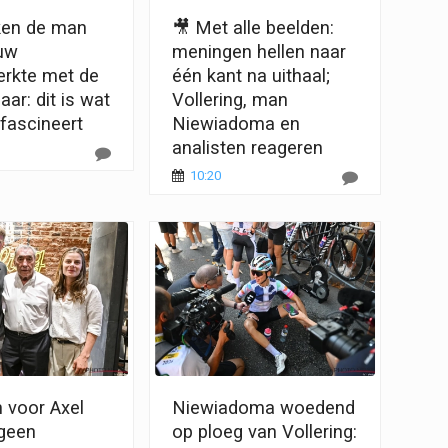
ken de man
🎥 Met alle beelden:
auw
meningen hellen naar
rkte met de
één kant na uithaal;
ar: dit is wat
Vollering, man
fascineert
Niewiadoma en
analisten reageren
10:20
 voor Axel
Niewiadoma woedend
geen
op ploeg van Vollering: