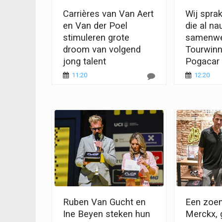
Carrières van Van Aert
Wij spra
en Van der Poel
die al n
stimuleren grote
samenwe
droom van volgend
Tourwinna
jong talent
Pogacar 
11:20
12:20
Ruben Van Gucht en
Een zoen
Ine Beyen steken hun
Merckx, 