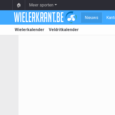
🏠
Meer sporten
Nieuws
Kant
Wielerkalender
Veldritkalender