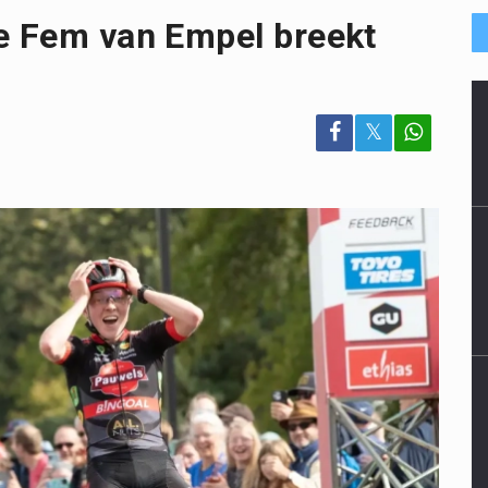
ie Fem van Empel breekt
𝕏