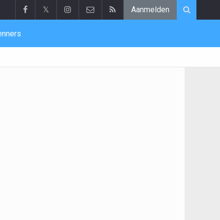
𝕏
Aanmelden
enners