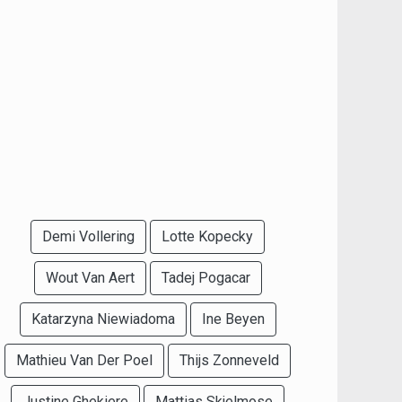
Demi Vollering
Lotte Kopecky
Wout Van Aert
Tadej Pogacar
Katarzyna Niewiadoma
Ine Beyen
Mathieu Van Der Poel
Thijs Zonneveld
Justine Ghekiere
Mattias Skjelmose