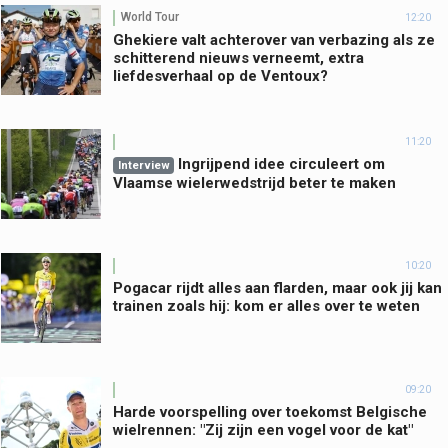
World Tour
12:20
Ghekiere valt achterover van verbazing als ze
schitterend nieuws verneemt, extra
liefdesverhaal op de Ventoux?
11:20
Ingrijpend idee circuleert om
Interview
Vlaamse wielerwedstrijd beter te maken
10:20
Pogacar rijdt alles aan flarden, maar ook jij kan
trainen zoals hij: kom er alles over te weten
09:20
Harde voorspelling over toekomst Belgische
wielrennen: "Zij zijn een vogel voor de kat"