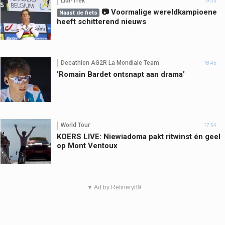
Lidl-Trek
19:45
📷 Voormalige wereldkampioene
Naast de fiets
heeft schitterend nieuws
Decathlon AG2R La Mondiale Team
18:45
'Romain Bardet ontsnapt aan drama'
World Tour
17:54
KOERS LIVE: Niewiadoma pakt ritwinst én geel
op Mont Ventoux
▼ Ad by Refinery89