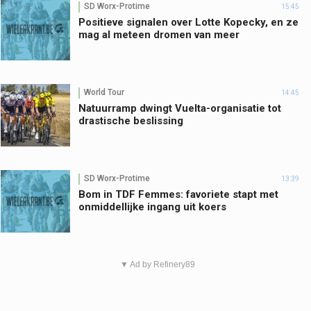
SD Worx-Protime
15:45
Positieve signalen over Lotte Kopecky, en ze
mag al meteen dromen van meer
World Tour
14:45
Natuurramp dwingt Vuelta-organisatie tot
drastische beslissing
SD Worx-Protime
13:39
Bom in TDF Femmes: favoriete stapt met
onmiddellijke ingang uit koers
▼ Ad by Refinery89