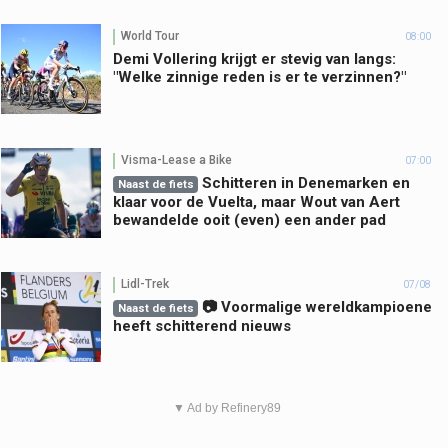
World Tour
08:00
Demi Vollering krijgt er stevig van langs:
"Welke zinnige reden is er te verzinnen?"
Visma-Lease a Bike
07:00
Schitteren in Denemarken en
Naast de fiets
klaar voor de Vuelta, maar Wout van Aert
bewandelde ooit (even) een ander pad
Lidl-Trek
07/08
📷 Voormalige wereldkampioene
Naast de fiets
heeft schitterend nieuws
▼ Ad by Refinery89