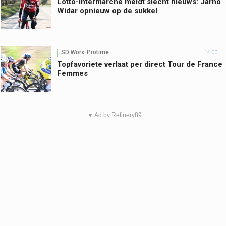
Lotto-Intermarché meldt slecht nieuws: Jarno
Widar opnieuw op de sukkel
SD Worx-Protime
14:00
Topfavoriete verlaat per direct Tour de France
Femmes
▼ Ad by Refinery89