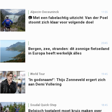
Alpecin-Deceuninck
11:55
📷 Met een fabelachtig uitzicht: Van der Poel
stoomt zich klaar voor volgende doel
20:45
Bergen, zee, stranden: dit zonnige fietseiland
in Europa heeft werkelijk álles
World Tour
19:45
"In godsnaam!": Thijs Zonneveld ergert zich
aan Demi Vollering
Soudal Quick-Step
18:45
Belgisch toptalent moet kruis maken over