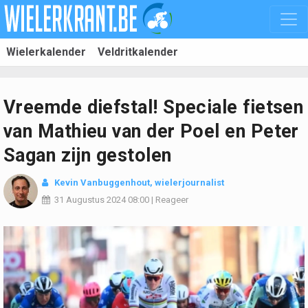
Wielerkalender
Veldritkalender
Vreemde diefstal! Speciale fietsen
van Mathieu van der Poel en Peter
Sagan zijn gestolen
Kevin Vanbuggenhout
, wielerjournalist
31 Augustus 2024
08:00
|
Reageer