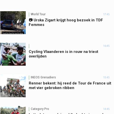
World Tour
17:45
📷 Urska Zigart krijgt hoog bezoek in TDF
Femmes
16:45
Cycling Vlaanderen is in rouw na triest
overlijden
INEOS Grenadiers
15:45
Renner bekent: hij reed de Tour de France uit
met vier gebroken ribben
Category Pro
14:45