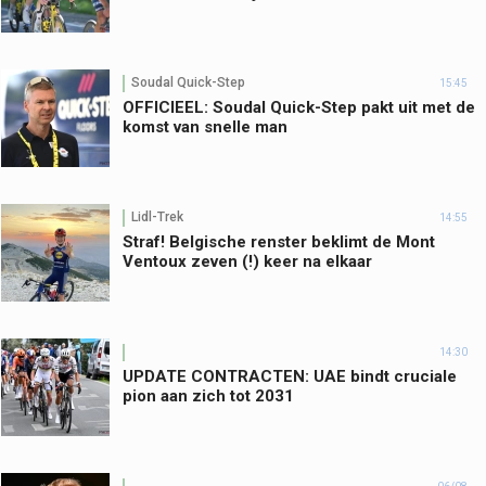
Soudal Quick-Step
15:45
OFFICIEEL: Soudal Quick-Step pakt uit met de
komst van snelle man
Lidl-Trek
14:55
Straf! Belgische renster beklimt de Mont
Ventoux zeven (!) keer na elkaar
14:30
UPDATE CONTRACTEN: UAE bindt cruciale
pion aan zich tot 2031