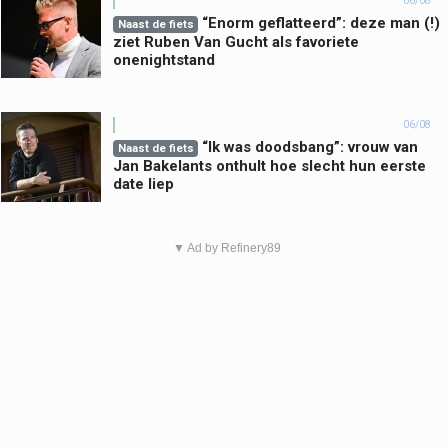
06/08
“Enorm geflatteerd”: deze man (!)
Naast de fiets
ziet Ruben Van Gucht als favoriete
onenightstand
06/08
“Ik was doodsbang”: vrouw van
Naast de fiets
Jan Bakelants onthult hoe slecht hun eerste
date liep
▼ Ad by Refinery89