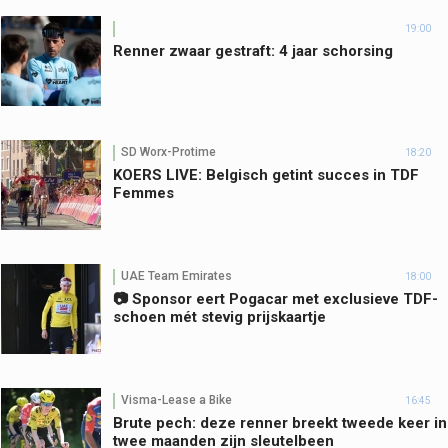
19:00
Renner zwaar gestraft: 4 jaar schorsing
SD Worx-Protime
18:20
KOERS LIVE: Belgisch getint succes in TDF
Femmes
UAE Team Emirates
18:00
📷 Sponsor eert Pogacar met exclusieve TDF-
schoen mét stevig prijskaartje
Visma-Lease a Bike
16:45
Brute pech: deze renner breekt tweede keer in
twee maanden zijn sleutelbeen