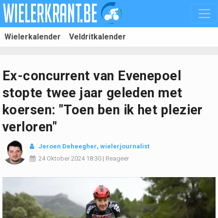
Wielerkalender
Veldritkalender
Ex-concurrent van Evenepoel
stopte twee jaar geleden met
koersen: "Toen ben ik het plezier
verloren"
Jeroen Deheegher
, wielerjournalist
24 Oktober 2024
18:30
|
Reageer