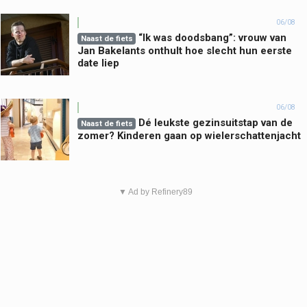
06/08
“Ik was doodsbang”: vrouw van
Naast de fiets
Jan Bakelants onthult hoe slecht hun eerste
date liep
06/08
Dé leukste gezinsuitstap van de
Naast de fiets
zomer? Kinderen gaan op wielerschattenjacht
▼ Ad by Refinery89