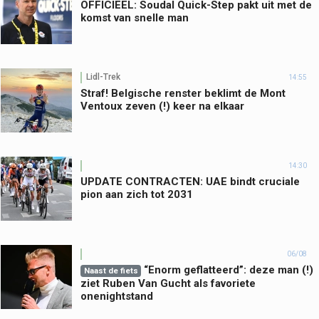
OFFICIEEL: Soudal Quick-Step pakt uit met de
komst van snelle man
Lidl-Trek
14:55
Straf! Belgische renster beklimt de Mont
Ventoux zeven (!) keer na elkaar
14:30
UPDATE CONTRACTEN: UAE bindt cruciale
pion aan zich tot 2031
06/08
“Enorm geflatteerd”: deze man (!)
Naast de fiets
ziet Ruben Van Gucht als favoriete
onenightstand