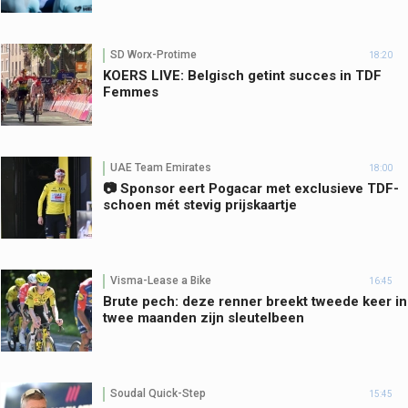
SD Worx-Protime
18:20
KOERS LIVE: Belgisch getint succes in TDF
Femmes
UAE Team Emirates
18:00
📷 Sponsor eert Pogacar met exclusieve TDF-
schoen mét stevig prijskaartje
Visma-Lease a Bike
16:45
Brute pech: deze renner breekt tweede keer in
twee maanden zijn sleutelbeen
Soudal Quick-Step
15:45