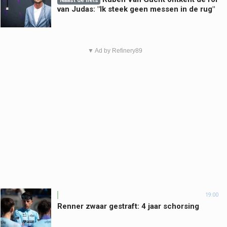
Naast de fiets
van Judas: "Ik steek geen messen in de rug"
▼ Ad by Refinery89
19:00
Renner zwaar gestraft: 4 jaar schorsing