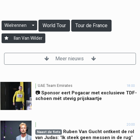
World Tour
Tour de France
Wielrennen
Ilan Van Wilder
Meer nieuws
UAE Team Emirates
18:00
📷 Sponsor eert Pogacar met exclusieve TDF-
schoen mét stevig prijskaartje
20:00
Ruben Van Gucht ontkent de rol
Naast de fiets
van Judas: "Ik steek geen messen in de rug"