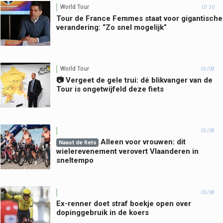
World Tour
07:30
Tour de France Femmes staat voor gigantische
verandering: “Zo snel mogelijk”
World Tour
05/08
📷 Vergeet de gele trui: dé blikvanger van de
Tour is ongetwijfeld deze fiets
05/08
Alleen voor vrouwen: dit
Naast de fiets
wielerevenement verovert Vlaanderen in
sneltempo
05/08
Ex-renner doet straf boekje open over
dopinggebruik in de koers