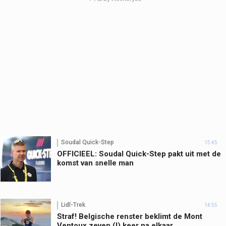
Soudal Quick-Step
15:45
OFFICIEEL: Soudal Quick-Step pakt uit met de
komst van snelle man
Lidl-Trek
14:55
Straf! Belgische renster beklimt de Mont
Ventoux zeven (!) keer na elkaar