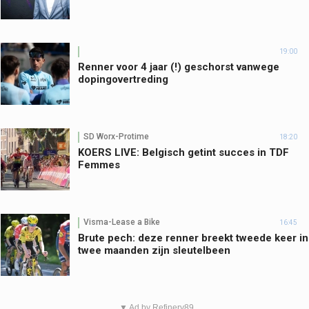
19:00
Renner voor 4 jaar (!) geschorst vanwege
dopingovertreding
SD Worx-Protime
18:20
KOERS LIVE: Belgisch getint succes in TDF
Femmes
Visma-Lease a Bike
16:45
Brute pech: deze renner breekt tweede keer in
twee maanden zijn sleutelbeen
▼ Ad by Refinery89