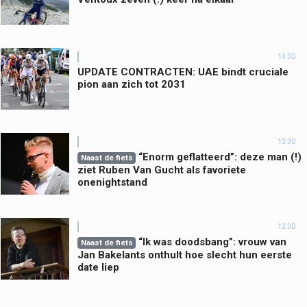
14:30
UPDATE CONTRACTEN: UAE bindt cruciale
pion aan zich tot 2031
13:30
“Enorm geflatteerd”: deze man (!)
Naast de fiets
ziet Ruben Van Gucht als favoriete
onenightstand
12:30
“Ik was doodsbang”: vrouw van
Naast de fiets
Jan Bakelants onthult hoe slecht hun eerste
date liep