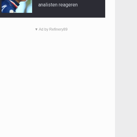
analisten reageren
▼ Ad by Refinery89