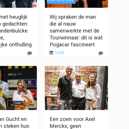
met heuglijk
Wij spraken de man
n gedachten:
die al nauw
andenbulcke
samenwerkte met de
e,
Tourwinnaar: dit is wat
jke onthulling
Pogacar fascineert
12:20
n Gucht en
Een zoen voor Axel
n steken hun
Merckx, geen