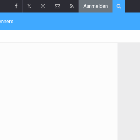
𝕏
Aanmelden
enners