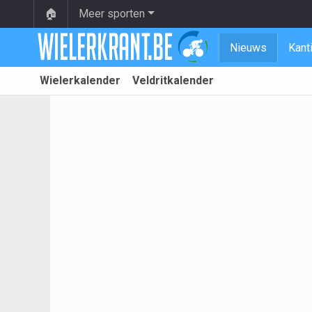
🏠
Meer sporten
Nieuws
Kant
Wielerkalender
Veldritkalender