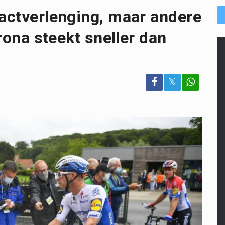
ractverlenging, maar andere
orona steekt sneller dan
𝕏