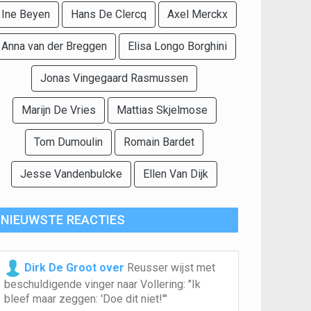
Ine Beyen
Hans De Clercq
Axel Merckx
Anna van der Breggen
Elisa Longo Borghini
Jonas Vingegaard Rasmussen
Marijn De Vries
Mattias Skjelmose
Tom Dumoulin
Romain Bardet
Jesse Vandenbulcke
Ellen Van Dijk
NIEUWSTE REACTIES
Dirk De Groot over
Reusser wijst met
beschuldigende vinger naar Vollering: "Ik
bleef maar zeggen: 'Doe dit niet!'"