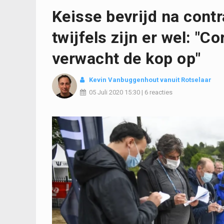
Keisse bevrijd na cont
twijfels zijn er wel: "C
verwacht de kop op"
Kevin Vanbuggenhout
vanuit Rotselaar
05 Juli 2020
15:30
|
6 reacties