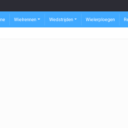
ine
Wielrennen
Wedstrijden
Wielerploegen
R