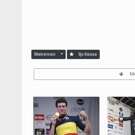
Wielrennen
Iljo Keisse
Me