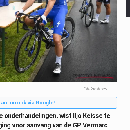
Foto: © photonews
rant nu ook via Google!
e onderhandelingen, wist Iljo Keisse te
enging voor aanvang van de GP Vermarc.