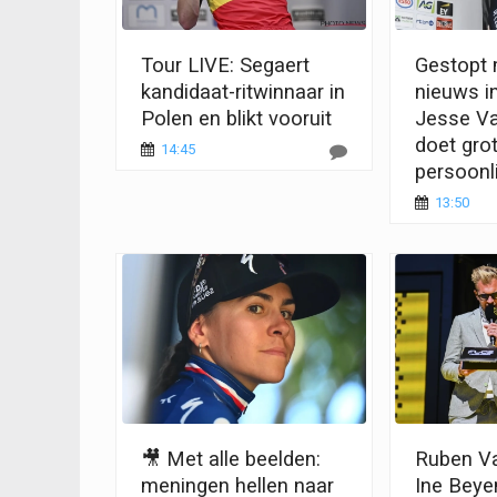
Tour LIVE: Segaert
Gestopt 
kandidaat-ritwinnaar in
nieuws i
Polen en blikt vooruit
Jesse V
doet grot
14:45
persoonli
13:50
🎥 Met alle beelden:
Ruben Va
meningen hellen naar
Ine Beye