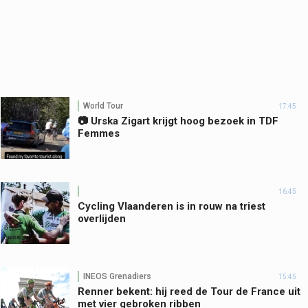
World Tour
17:45
📷 Urska Zigart krijgt hoog bezoek in TDF
Femmes
16:45
Cycling Vlaanderen is in rouw na triest
overlijden
INEOS Grenadiers
15:45
Renner bekent: hij reed de Tour de France uit
met vier gebroken ribben