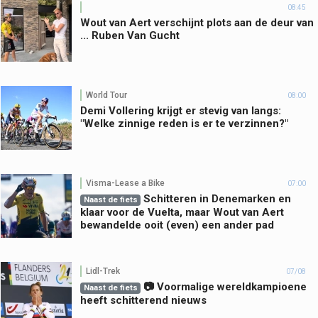
08:45
Wout van Aert verschijnt plots aan de deur van
... Ruben Van Gucht
World Tour
08:00
Demi Vollering krijgt er stevig van langs:
"Welke zinnige reden is er te verzinnen?"
Visma-Lease a Bike
07:00
Schitteren in Denemarken en
Naast de fiets
klaar voor de Vuelta, maar Wout van Aert
bewandelde ooit (even) een ander pad
Lidl-Trek
07/08
📷 Voormalige wereldkampioene
Naast de fiets
heeft schitterend nieuws