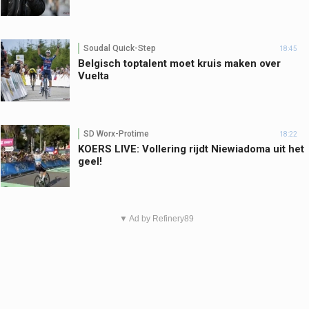
Soudal Quick-Step
18:45
Belgisch toptalent moet kruis maken over
Vuelta
SD Worx-Protime
18:22
KOERS LIVE: Vollering rijdt Niewiadoma uit het
geel!
▼ Ad by Refinery89