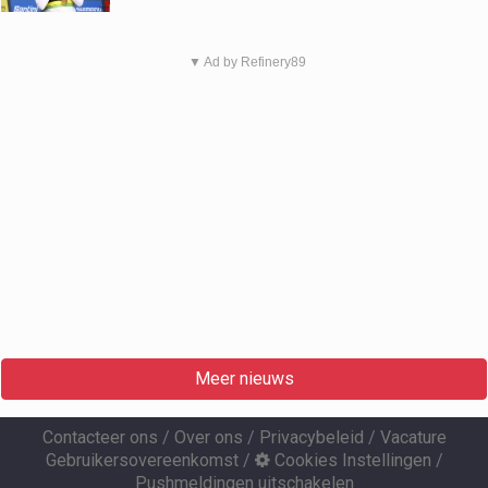
▼ Ad by Refinery89
Meer nieuws
Contacteer ons
/
Over ons
/
Privacybeleid
/
Vacature
Gebruikersovereenkomst
/
Cookies Instellingen
/
Pushmeldingen uitschakelen