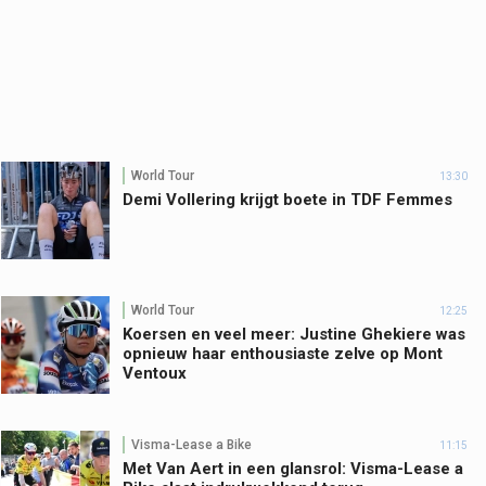
World Tour
13:30
Demi Vollering krijgt boete in TDF Femmes
World Tour
12:25
Koersen en veel meer: Justine Ghekiere was
opnieuw haar enthousiaste zelve op Mont
Ventoux
Visma-Lease a Bike
11:15
Met Van Aert in een glansrol: Visma-Lease a