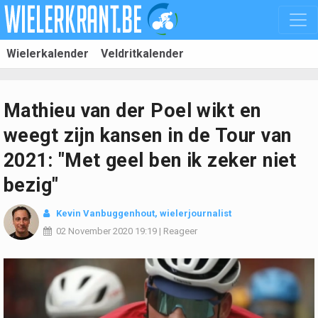
Wielerkalender
Veldritkalender
Mathieu van der Poel wikt en
weegt zijn kansen in de Tour van
2021: "Met geel ben ik zeker niet
bezig"
Kevin Vanbuggenhout
, wielerjournalist
02 November 2020
19:19
|
Reageer