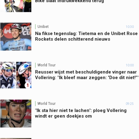
Bike slaat indrukwekkend terug
Unibet
10:30
Na fikse tegenslag: Tietema en de Unibet Rose
Rockets delen schitterend nieuws
World Tour
10:00
Reusser wijst met beschuldigende vinger naar
Vollering: "Ik bleef maar zeggen: 'Doe dit niet!'"
1
World Tour
09:25
"Ik sta hier niet te lachen": ploeg Vollering
windt er geen doekjes om