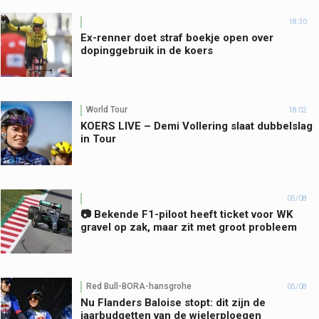
18:30
Ex-renner doet straf boekje open over
dopinggebruik in de koers
World Tour
18:02
KOERS LIVE – Demi Vollering slaat dubbelslag
in Tour
05/08
📷 Bekende F1-piloot heeft ticket voor WK
gravel op zak, maar zit met groot probleem
Red Bull-BORA-hansgrohe
05/08
Nu Flanders Baloise stopt: dit zijn de
jaarbudgetten van de wielerploegen