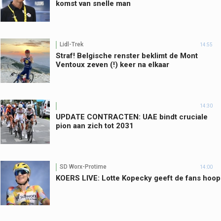
komst van snelle man
Lidl-Trek
14:55
Straf! Belgische renster beklimt de Mont
Ventoux zeven (!) keer na elkaar
14:30
UPDATE CONTRACTEN: UAE bindt cruciale
pion aan zich tot 2031
SD Worx-Protime
14:00
KOERS LIVE: Lotte Kopecky geeft de fans hoop