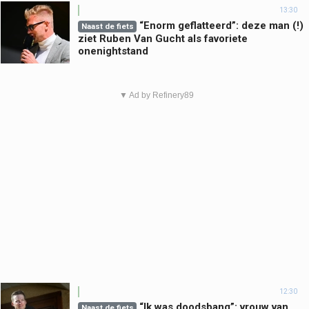
13:30
“Enorm geflatteerd”: deze man (!)
Naast de fiets
ziet Ruben Van Gucht als favoriete
onenightstand
▼ Ad by Refinery89
12:30
“Ik was doodsbang”: vrouw van
Naast de fiets