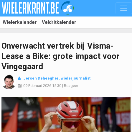
Wielerkalender
Veldritkalender
Onverwacht vertrek bij Visma-
Lease a Bike: grote impact voor
Vingegaard
Jeroen Deheegher
, wielerjournalist
09 Februari 2026
15:30
|
Reageer