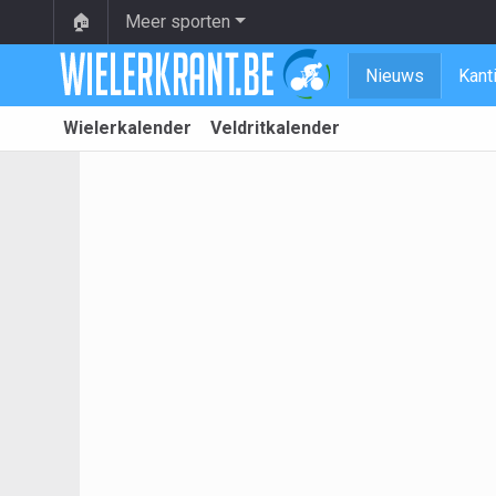
🏠
Meer sporten
Nieuws
Kant
Wielerkalender
Veldritkalender