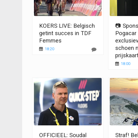
KOERS LIVE: Belgisch
📷 Spons
getint succes in TDF
Pogacar
Femmes
exclusie
schoen m
18:20
prijskaar
18:00
OFFICIEEL: Soudal
Straf! Be