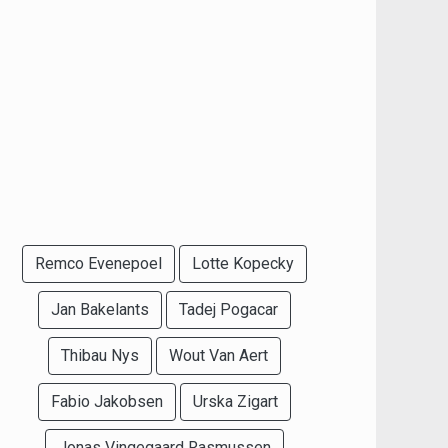
Remco Evenepoel
Lotte Kopecky
Jan Bakelants
Tadej Pogacar
Thibau Nys
Wout Van Aert
Fabio Jakobsen
Urska Zigart
Jonas Vingegaard Rasmussen