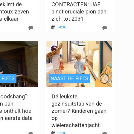
eklimt de
CONTRACTEN: UAE
ntoux zeven
bindt cruciale pion aan
na elkaar
zich tot 2031
14:30
 FIETS
NAAST DE FIETS
doodsbang”:
Dé leukste
n Jan
gezinsuitstap van de
s onthult hoe
zomer? Kinderen gaan
un eerste date
op
wielerschattenjacht
11:30