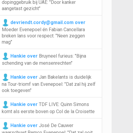
dopinggebruik bij UAE: "Door kanker
aangetast gezicht"
devriendt.cordy@gmail.com over
Moeder Evenepoel én Fabian Cancellara
breken lans voor respect: "Neen zeggen
mag"
Hankie over
Bruyneel furieus: "Bijna
schending van de mensenrechten"
Hankie over
Jan Bakelants is duidelijk
na Tour-triomf van Evenepoel: "Dat zal hij zelf
ook toegeven"
Hankie over
TDF LIVE: Quinn Simons
komt als eerste boven op Col de la Croisette
Hankie over
José De Cauwer
waarschuwt Remco Evenepoel: "Dat zal ooit