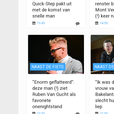
Quick-Step pakt uit
renster b
met de komst van
Mont Ve
snelle man
(!) keer 
15:45
14:55
NAAST DE FIETS
NAAST DE
“Enorm geflatteerd”:
“Ik was 
deze man (!) ziet
vrouw va
Ruben Van Gucht als
Bakelant
favoriete
slecht h
onenightstand
liep
13:30
12:30