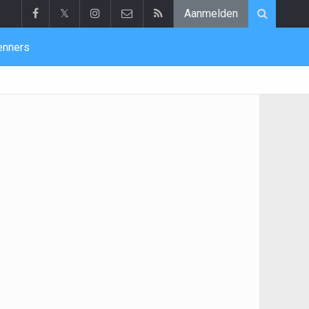
𝕏
Aanmelden
enners