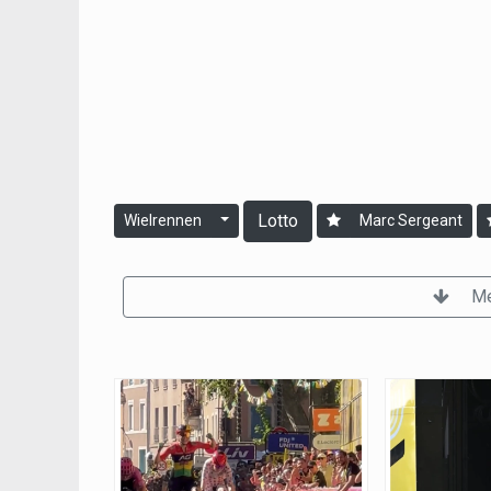
Lotto
Wielrennen
Marc Sergeant
Me