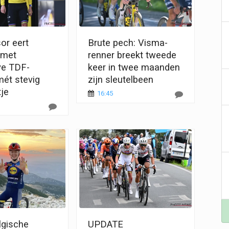
or eert
Brute pech: Visma-
 met
renner breekt tweede
ve TDF-
keer in twee maanden
ét stevig
zijn sleutelbeen
tje
16:45
lgische
UPDATE