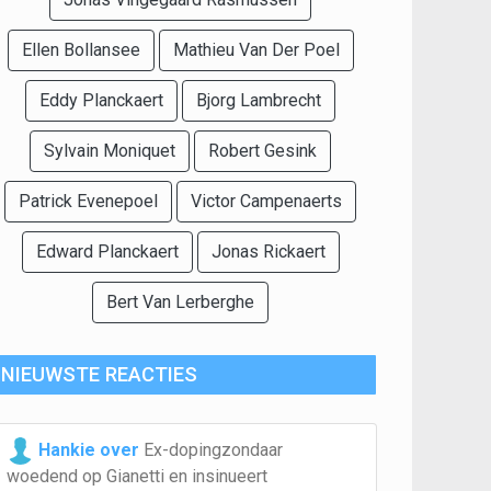
Ellen Bollansee
Mathieu Van Der Poel
Eddy Planckaert
Bjorg Lambrecht
Sylvain Moniquet
Robert Gesink
Patrick Evenepoel
Victor Campenaerts
Edward Planckaert
Jonas Rickaert
Bert Van Lerberghe
NIEUWSTE REACTIES
Hankie over
Ex-dopingzondaar
woedend op Gianetti en insinueert