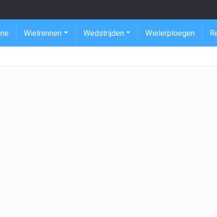
ine
Wielrennen
Wedstrijden
Wielerploegen
R