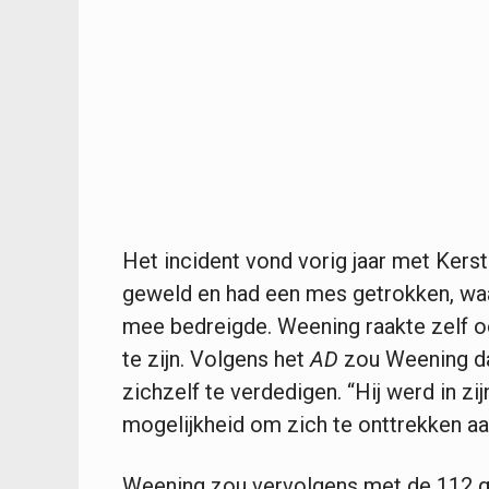
Het incident vond vorig jaar met Kers
geweld en had een mes getrokken, waar
mee bedreigde. Weening raakte zelf o
te zijn. Volgens het
AD
zou Weening d
zichzelf te verdedigen. “Hij werd in zi
mogelijkheid om zich te onttrekken aan 
Weening zou vervolgens met de 112 ge