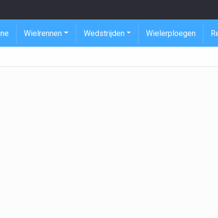
ine
Wielrennen
Wedstrijden
Wielerploegen
R