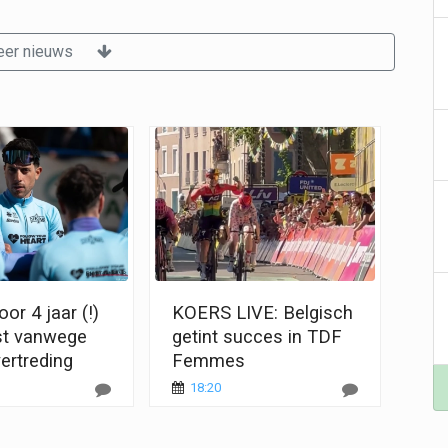
er nieuws
or 4 jaar (!)
KOERS LIVE: Belgisch
st vanwege
getint succes in TDF
ertreding
Femmes
18:20