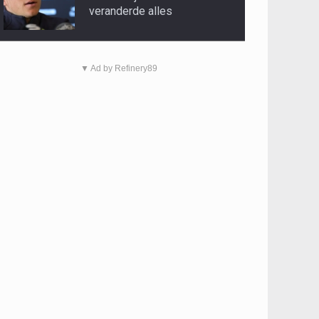
veranderde alles
▼ Ad by Refinery89