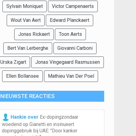
Sylvain Moniquet
Victor Campenaerts
Wout Van Aert
Edward Planckaert
Jonas Rickaert
Toon Aerts
Bert Van Lerberghe
Giovanni Carboni
Urska Zigart
Jonas Vingegaard Rasmussen
Ellen Bollansee
Mathieu Van Der Poel
NIEUWSTE REACTIES
Hankie over
Ex-dopingzondaar
woedend op Gianetti en insinueert
dopinggebruik bij UAE: "Door kanker