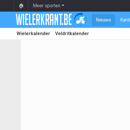
🏠
Meer sporten
Nieuws
Kant
Wielerkalender
Veldritkalender