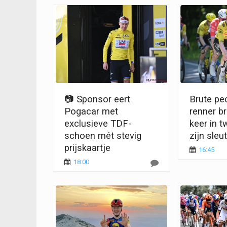
📷 Sponsor eert
Brute pe
Pogacar met
renner b
exclusieve TDF-
keer in 
schoen mét stevig
zijn sleu
prijskaartje
16:45
18:00