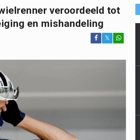
ielrenner veroordeeld tot
eiging en mishandeling
𝕏