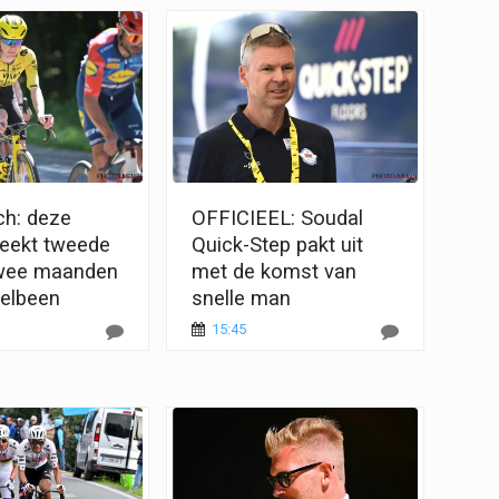
ch: deze
OFFICIEEL: Soudal
reekt tweede
Quick-Step pakt uit
twee maanden
met de komst van
telbeen
snelle man
15:45