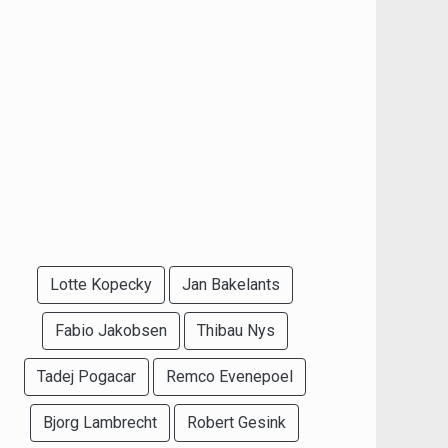
Lotte Kopecky
Jan Bakelants
Fabio Jakobsen
Thibau Nys
Tadej Pogacar
Remco Evenepoel
Bjorg Lambrecht
Robert Gesink