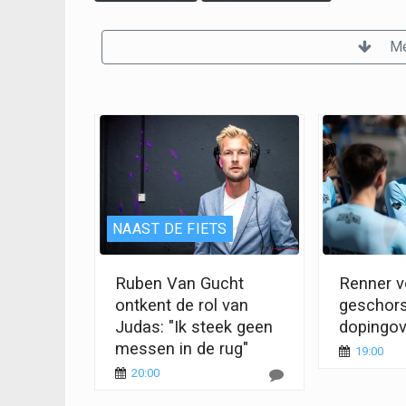
Me
NAAST DE FIETS
Ruben Van Gucht
Renner vo
ontkent de rol van
geschor
Judas: "Ik steek geen
dopingov
messen in de rug"
19:00
20:00