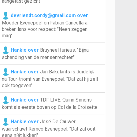
aangetast gezicht"
devriendt.cordy@gmail.com over
Moeder Evenepoel én Fabian Cancellara
breken lans voor respect: "Neen zeggen
mag"
Hankie over
Bruyneel furieus: "Bijna
schending van de mensenrechten"
Hankie over
Jan Bakelants is duidelijk
na Tour-triomf van Evenepoel: "Dat zal hij zelf
ook toegeven"
Hankie over
TDF LIVE: Quinn Simons
komt als eerste boven op Col de la Croisette
Hankie over
José De Cauwer
waarschuwt Remco Evenepoel: "Dat zal ooit
eens níét lukken"