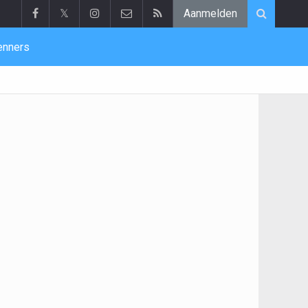
𝕏
Aanmelden
enners