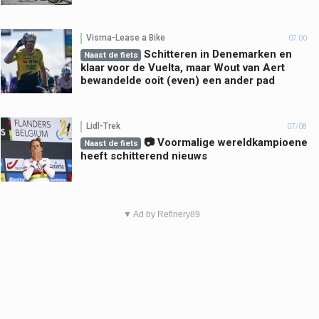
Visma-Lease a Bike
07:00
Schitteren in Denemarken en
Naast de fiets
klaar voor de Vuelta, maar Wout van Aert
bewandelde ooit (even) een ander pad
Lidl-Trek
07/08
📷 Voormalige wereldkampioene
Naast de fiets
heeft schitterend nieuws
▼ Ad by Refinery89