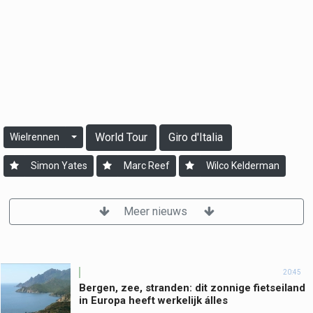
World Tour
Giro d'Italia
Wielrennen
Simon Yates
Marc Reef
Wilco Kelderman
Meer nieuws
20:45
Bergen, zee, stranden: dit zonnige fietseiland
in Europa heeft werkelijk álles