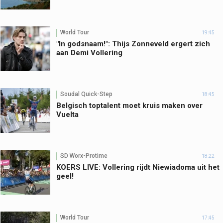
World Tour
19:45
"In godsnaam!": Thijs Zonneveld ergert zich
aan Demi Vollering
Soudal Quick-Step
18:45
Belgisch toptalent moet kruis maken over
Vuelta
SD Worx-Protime
18:22
KOERS LIVE: Vollering rijdt Niewiadoma uit het
geel!
World Tour
17:45