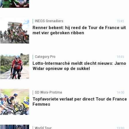
INEOS Grenadiers
15:45
Renner bekent: hij reed de Tour de France uit
met vier gebroken ribben
Category Pro
14:45
Lotto-Intermarché meldt slecht nieuws: Jarno
Widar opnieuw op de sukkel
SD Worx-Protime
14:00
Topfavoriete verlaat per direct Tour de France
Femmes
World Tour
13:30