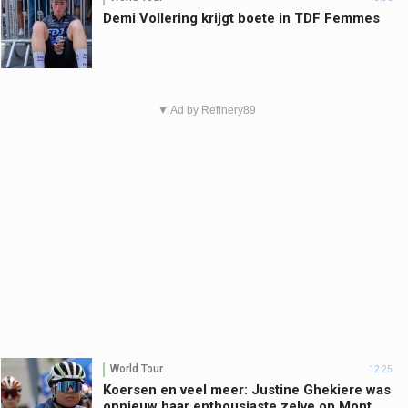
Demi Vollering krijgt boete in TDF Femmes
▼ Ad by Refinery89
World Tour
12:25
Koersen en veel meer: Justine Ghekiere was
opnieuw haar enthousiaste zelve op Mont