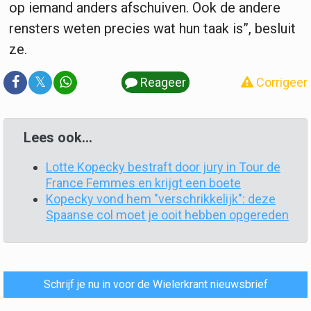
op iemand anders afschuiven. Ook de andere
rensters weten precies wat hun taak is”, besluit
ze.
𝕏
Reageer
Corrigeer
Lees ook...
Lotte Kopecky bestraft door jury in Tour de
France Femmes en krijgt een boete
Kopecky vond hem "verschrikkelijk": deze
Spaanse col moet je ooit hebben opgereden
Schrijf je nu in voor de Wielerkrant nieuwsbrief