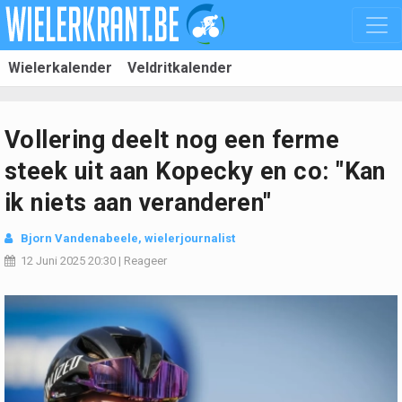
Wielerkalender
Veldritkalender
Vollering deelt nog een ferme
steek uit aan Kopecky en co: "Kan
ik niets aan veranderen"
Bjorn Vandenabeele
, wielerjournalist
12 Juni 2025
20:30
|
Reageer