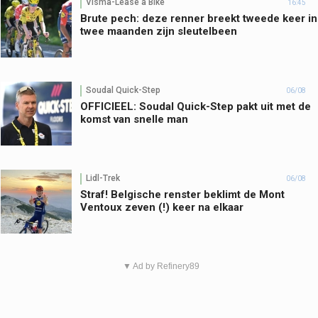
Visma-Lease a Bike
16:45
Brute pech: deze renner breekt tweede keer in
twee maanden zijn sleutelbeen
Soudal Quick-Step
06/08
OFFICIEEL: Soudal Quick-Step pakt uit met de
komst van snelle man
Lidl-Trek
06/08
Straf! Belgische renster beklimt de Mont
Ventoux zeven (!) keer na elkaar
▼ Ad by Refinery89