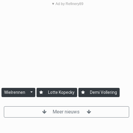
▼ Ad by Refinery89
Wielrennen
Lotte Kopecky
Demi Vollering
Meer nieuws