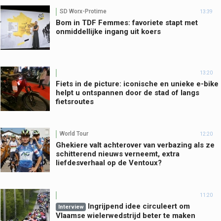
SD Worx-Protime
13:39
Bom in TDF Femmes: favoriete stapt met
onmiddellijke ingang uit koers
13:20
Fiets in de picture: iconische en unieke e-bike
helpt u ontspannen door de stad of langs
fietsroutes
World Tour
12:20
Ghekiere valt achterover van verbazing als ze
schitterend nieuws verneemt, extra
liefdesverhaal op de Ventoux?
11:20
Ingrijpend idee circuleert om
Interview
Vlaamse wielerwedstrijd beter te maken