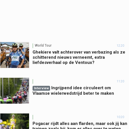
World Tour
12:20
Ghekiere valt achterover van verbazing als ze
schitterend nieuws verneemt, extra
liefdesverhaal op de Ventoux?
11:20
Ingrijpend idee circuleert om
Interview
Vlaamse wielerwedstrijd beter te maken
10:20
Pogacar rijdt alles aan flarden, maar ook jij kan
trainen zoals hij: kom er alles over te weten