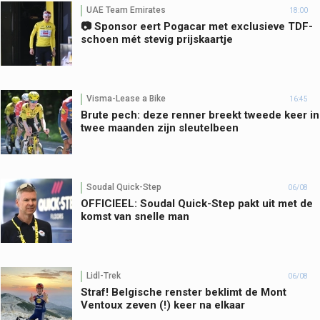
UAE Team Emirates
18:00
📷 Sponsor eert Pogacar met exclusieve TDF-
schoen mét stevig prijskaartje
Visma-Lease a Bike
16:45
Brute pech: deze renner breekt tweede keer in
twee maanden zijn sleutelbeen
Soudal Quick-Step
06/08
OFFICIEEL: Soudal Quick-Step pakt uit met de
komst van snelle man
Lidl-Trek
06/08
Straf! Belgische renster beklimt de Mont
Ventoux zeven (!) keer na elkaar