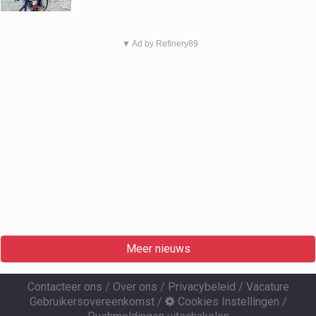
▼ Ad by Refinery89
Meer nieuws
Contacteer ons
/
Over ons
/
Privacybeleid
/
Vacature
Gebruikersovereenkomst
/
Cookies Instellingen
/