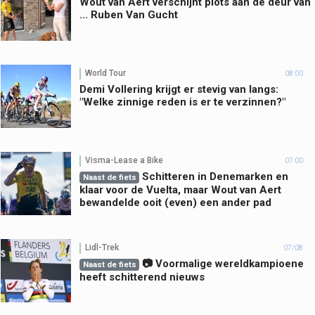
Wout van Aert verschijnt plots aan de deur van
... Ruben Van Gucht
World Tour
08:00
Demi Vollering krijgt er stevig van langs:
"Welke zinnige reden is er te verzinnen?"
Visma-Lease a Bike
07:00
Schitteren in Denemarken en
Naast de fiets
klaar voor de Vuelta, maar Wout van Aert
bewandelde ooit (even) een ander pad
Lidl-Trek
07/08
📷 Voormalige wereldkampioene
Naast de fiets
heeft schitterend nieuws