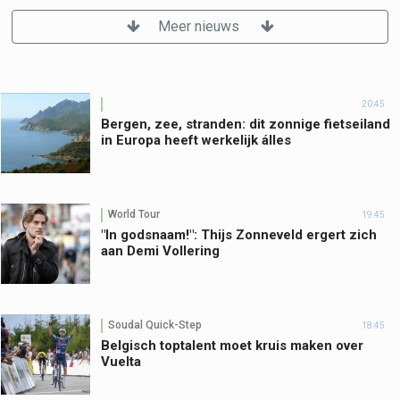
Meer nieuws
20:45
Bergen, zee, stranden: dit zonnige fietseiland
in Europa heeft werkelijk álles
World Tour
19:45
"In godsnaam!": Thijs Zonneveld ergert zich
aan Demi Vollering
Soudal Quick-Step
18:45
Belgisch toptalent moet kruis maken over
Vuelta