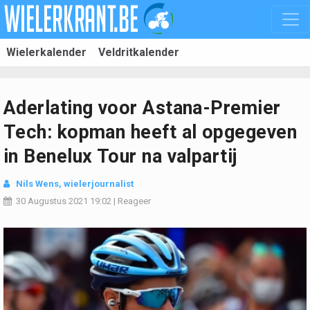
Wielerkalender
Veldritkalender
Aderlating voor Astana-Premier
Tech: kopman heeft al opgegeven
in Benelux Tour na valpartij
Nils Wens, wielerjournalist
30 Augustus 2021
19:02
|
Reageer