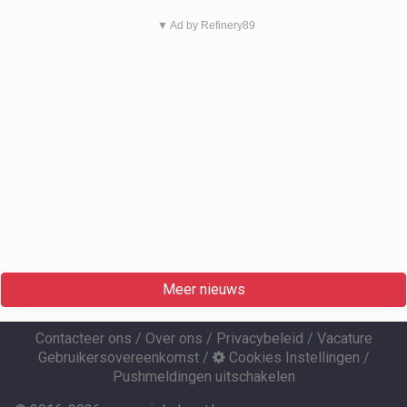
▼ Ad by Refinery89
Meer nieuws
Contacteer ons
/
Over ons
/
Privacybeleid
/
Vacature
Gebruikersovereenkomst
/
Cookies Instellingen
/
Pushmeldingen uitschakelen