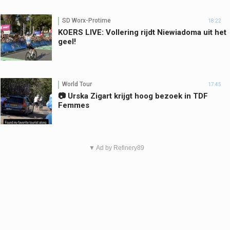
SD Worx-Protime
18:22
KOERS LIVE: Vollering rijdt Niewiadoma uit het
geel!
World Tour
17:45
📷 Urska Zigart krijgt hoog bezoek in TDF
Femmes
▼ Ad by Refinery89