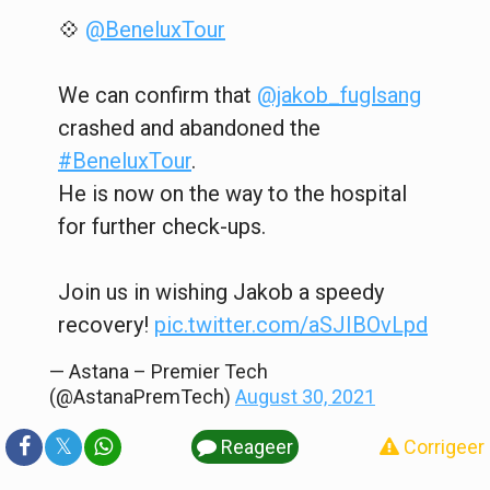
💠
@BeneluxTour
We can confirm that
@jakob_fuglsang
crashed and abandoned the
#BeneluxTour
.
He is now on the way to the hospital
for further check-ups.
Join us in wishing Jakob a speedy
recovery!
pic.twitter.com/aSJIBOvLpd
— Astana – Premier Tech
(@AstanaPremTech)
August 30, 2021
𝕏
Reageer
Corrigeer