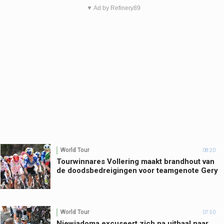
▼ Ad by Refinery89
World Tour
08:20
Tourwinnares Vollering maakt brandhout van
de doodsbedreigingen voor teamgenote Gery
World Tour
07:50
Niewiadoma excuseert zich na uithaal naar