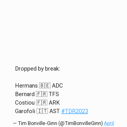
Dropped by break:
Hermans 🇧🇪 ADC
Bernard 🇫🇷 TFS
Costiou 🇫🇷 ARK
Garofoli 🇮🇹 AST
#TDR2023
— Tim Bonville-Ginn (@TimBonvilleGinn)
April