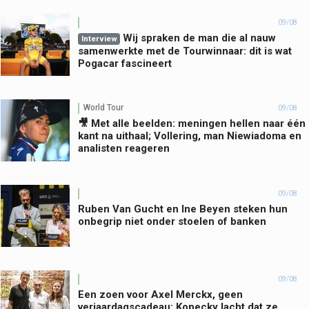
09/08
Wij spraken de man die al nauw
Interview
samenwerkte met de Tourwinnaar: dit is wat
Pogacar fascineert
World Tour
09/08
🎥 Met alle beelden: meningen hellen naar één
kant na uithaal; Vollering, man Niewiadoma en
analisten reageren
09/08
Ruben Van Gucht en Ine Beyen steken hun
onbegrip niet onder stoelen of banken
09/08
Een zoen voor Axel Merckx, geen
verjaardagscadeau: Kopecky lacht dat ze