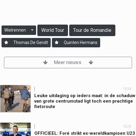
World Tour
Tour de Romandie
Wielrennen
Thomas De Gendt
Quinten Hermans
Meer nieuws
13:20
Leuke uitdaging op ieders maat: in de schaduw
van grote centrumstad ligt toch een prachtige
fietsroute
12:20
OFFICIEEL: Foré strikt ex-wereldkampioen U23