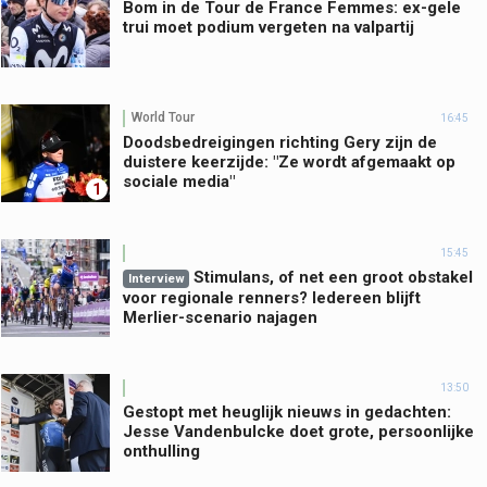
Bom in de Tour de France Femmes: ex-gele
trui moet podium vergeten na valpartij
World Tour
16:45
Doodsbedreigingen richting Gery zijn de
duistere keerzijde: "Ze wordt afgemaakt op
sociale media"
1
15:45
Stimulans, of net een groot obstakel
Interview
voor regionale renners? Iedereen blijft
Merlier-scenario najagen
13:50
Gestopt met heuglijk nieuws in gedachten:
Jesse Vandenbulcke doet grote, persoonlijke
onthulling