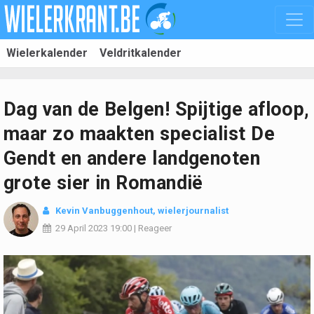
Wielerkalender
Veldritkalender
Dag van de Belgen! Spijtige afloop,
maar zo maakten specialist De
Gendt en andere landgenoten
grote sier in Romandië
Kevin Vanbuggenhout
, wielerjournalist
29 April 2023
19:00
|
Reageer