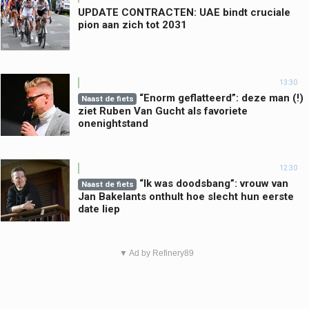
UPDATE CONTRACTEN: UAE bindt cruciale
pion aan zich tot 2031
13:30
“Enorm geflatteerd”: deze man (!)
Naast de fiets
ziet Ruben Van Gucht als favoriete
onenightstand
12:30
“Ik was doodsbang”: vrouw van
Naast de fiets
Jan Bakelants onthult hoe slecht hun eerste
date liep
▼ Ad by Refinery89