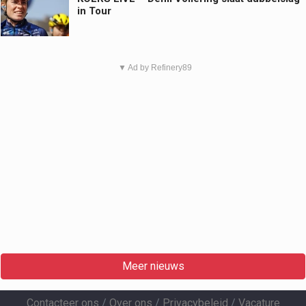
in Tour
▼ Ad by Refinery89
Meer nieuws
Contacteer ons
/
Over ons
/
Privacybeleid
/
Vacature