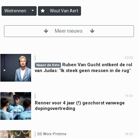
Wielrennen
Wout Van Aert
Meer nieuws
20:00
Ruben Van Gucht ontkent de rol
Naast de fiets
van Judas: "Ik steek geen messen in de rug"
19:00
Renner voor 4 jaar (!) geschorst vanwege
dopingovertreding
SD Worx-Protime
18:20