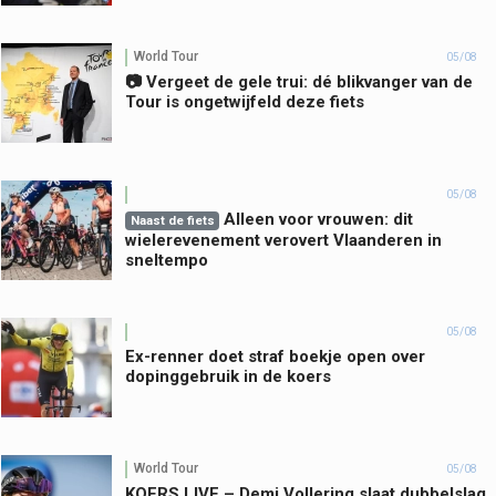
World Tour
05/08
📷 Vergeet de gele trui: dé blikvanger van de
Tour is ongetwijfeld deze fiets
05/08
Alleen voor vrouwen: dit
Naast de fiets
wielerevenement verovert Vlaanderen in
sneltempo
05/08
Ex-renner doet straf boekje open over
dopinggebruik in de koers
World Tour
05/08
KOERS LIVE – Demi Vollering slaat dubbelslag