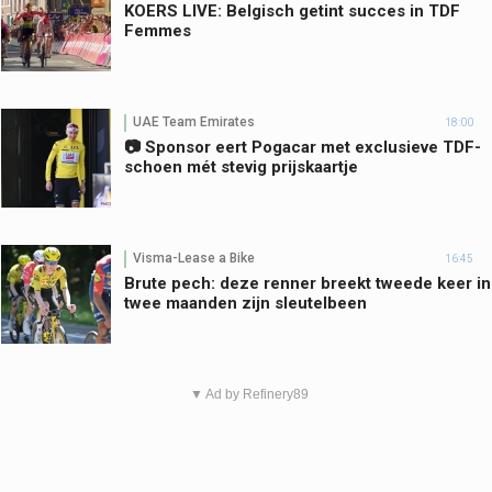
KOERS LIVE: Belgisch getint succes in TDF
Femmes
UAE Team Emirates
18:00
📷 Sponsor eert Pogacar met exclusieve TDF-
schoen mét stevig prijskaartje
Visma-Lease a Bike
16:45
Brute pech: deze renner breekt tweede keer in
twee maanden zijn sleutelbeen
▼ Ad by Refinery89