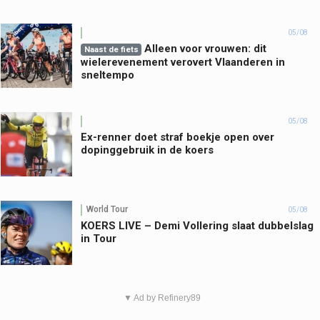
05/08
Alleen voor vrouwen: dit
Naast de fiets
wielerevenement verovert Vlaanderen in
sneltempo
05/08
Ex-renner doet straf boekje open over
dopinggebruik in de koers
World Tour
05/08
KOERS LIVE – Demi Vollering slaat dubbelslag
in Tour
▼ Ad by Refinery89