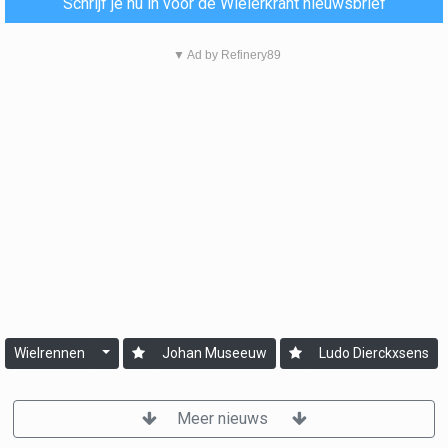
Schrijf je nu in voor de Wielerkrant nieuwsbrief
▼ Ad by Refinery89
Wielrennen
Johan Museeuw
Ludo Dierckxsens
Meer nieuws