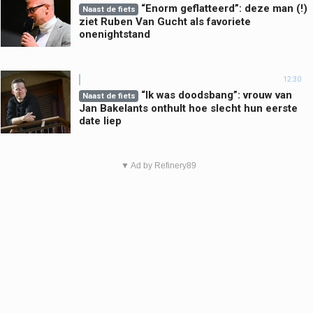
“Enorm geflatteerd”: deze man (!)
Naast de fiets
ziet Ruben Van Gucht als favoriete
onenightstand
12:30
“Ik was doodsbang”: vrouw van
Naast de fiets
Jan Bakelants onthult hoe slecht hun eerste
date liep
▼ Ad by Refinery89