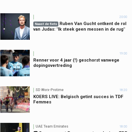
20:00
Ruben Van Gucht ontkent de rol
Naast de fiets
van Judas: "Ik steek geen messen in de rug"
19:00
Renner voor 4 jaar (!) geschorst vanwege
dopingovertreding
SD Worx-Protime
18:20
KOERS LIVE: Belgisch getint succes in TDF
Femmes
UAE Team Emirates
18:00