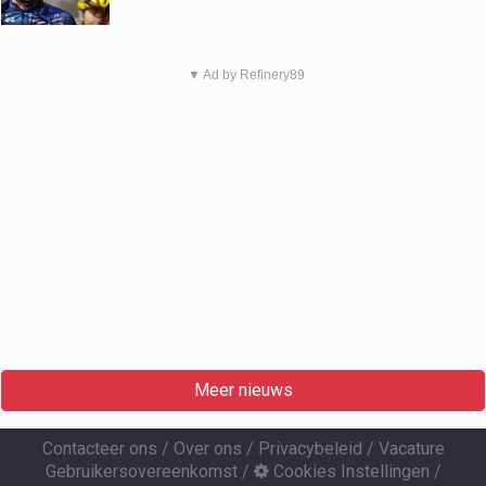
▼ Ad by Refinery89
Meer nieuws
Contacteer ons
/
Over ons
/
Privacybeleid
/
Vacature
Gebruikersovereenkomst
/
Cookies Instellingen
/