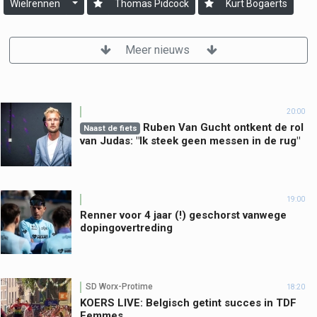
Wielrennen
Thomas Pidcock
Kurt Bogaerts
Meer nieuws
20:00
Ruben Van Gucht ontkent de rol
Naast de fiets
van Judas: "Ik steek geen messen in de rug"
19:00
Renner voor 4 jaar (!) geschorst vanwege
dopingovertreding
SD Worx-Protime
18:20
KOERS LIVE: Belgisch getint succes in TDF
Femmes