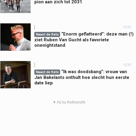
pion aan zich tot 2031
13:30
“Enorm geflatteerd”: deze man (!)
Naast de fiets
ziet Ruben Van Gucht als favoriete
onenightstand
12:30
“Ik was doodsbang”: vrouw van
Naast de fiets
Jan Bakelants onthult hoe slecht hun eerste
date liep
▼ Ad by Refinery89