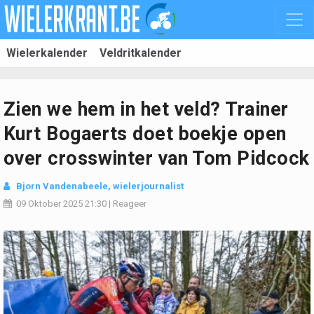
Wielerkalender
Veldritkalender
Zien we hem in het veld? Trainer
Kurt Bogaerts doet boekje open
over crosswinter van Tom Pidcock
Bjorn Vandenabeele
, wielerjournalist
09 Oktober 2025
21:30
|
Reageer