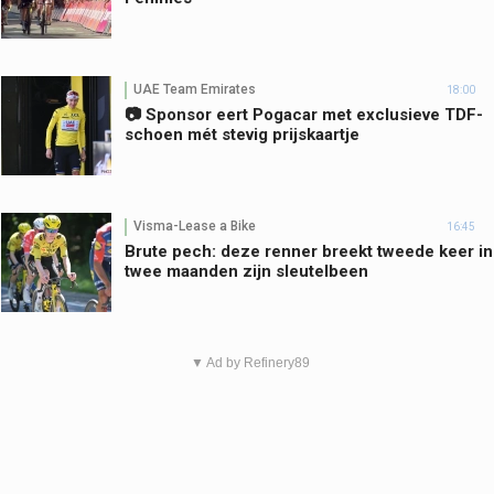
UAE Team Emirates
18:00
📷 Sponsor eert Pogacar met exclusieve TDF-
schoen mét stevig prijskaartje
Visma-Lease a Bike
16:45
Brute pech: deze renner breekt tweede keer in
twee maanden zijn sleutelbeen
▼ Ad by Refinery89