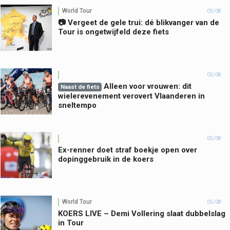
World Tour
05/08
📷 Vergeet de gele trui: dé blikvanger van de
Tour is ongetwijfeld deze fiets
05/08
Alleen voor vrouwen: dit
Naast de fiets
wielerevenement verovert Vlaanderen in
sneltempo
05/08
Ex-renner doet straf boekje open over
dopinggebruik in de koers
World Tour
05/08
KOERS LIVE – Demi Vollering slaat dubbelslag
in Tour