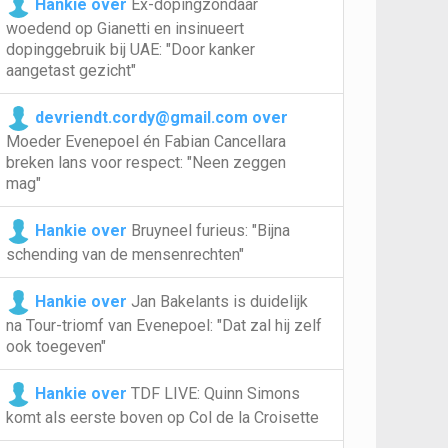
Hankie over
Ex-dopingzondaar
woedend op Gianetti en insinueert
dopinggebruik bij UAE: "Door kanker
aangetast gezicht"
devriendt.cordy@gmail.com over
Moeder Evenepoel én Fabian Cancellara
breken lans voor respect: "Neen zeggen
mag"
Hankie over
Bruyneel furieus: "Bijna
schending van de mensenrechten"
Hankie over
Jan Bakelants is duidelijk
na Tour-triomf van Evenepoel: "Dat zal hij zelf
ook toegeven"
Hankie over
TDF LIVE: Quinn Simons
komt als eerste boven op Col de la Croisette