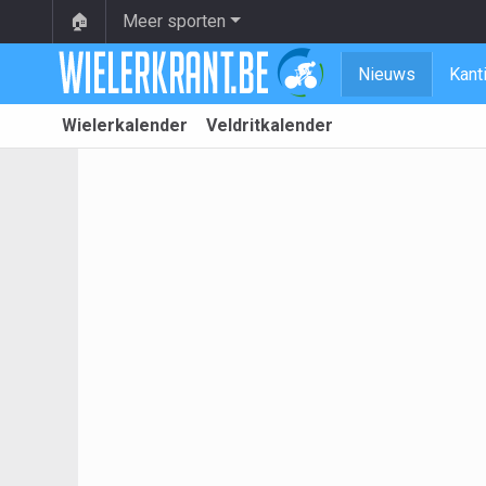
🏠
Meer sporten
Nieuws
Kant
Wielerkalender
Veldritkalender