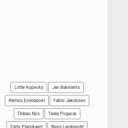
Lotte Kopecky
Jan Bakelants
Remco Evenepoel
Fabio Jakobsen
Thibau Nys
Tadej Pogacar
Eddy Planckaert
Bjorg Lambrecht