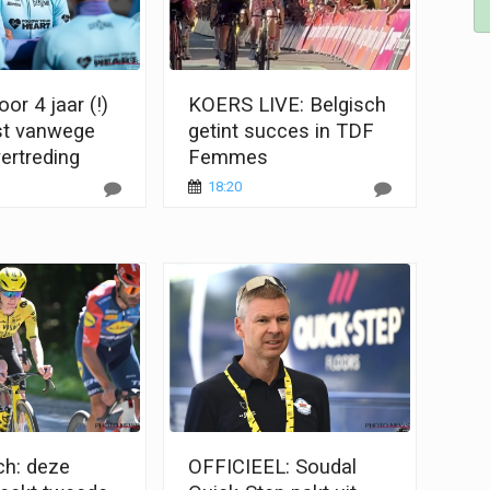
or 4 jaar (!)
KOERS LIVE: Belgisch
st vanwege
getint succes in TDF
ertreding
Femmes
18:20
ch: deze
OFFICIEEL: Soudal