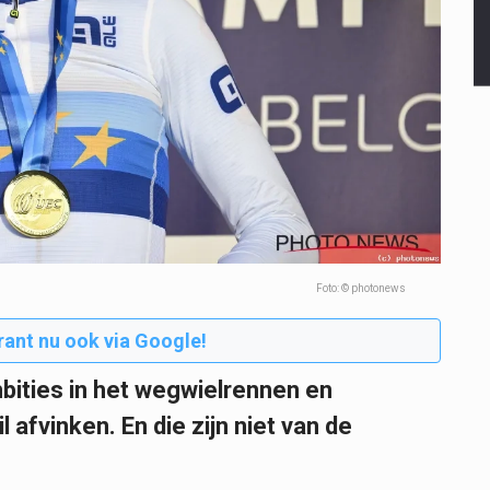
Foto: © photonews
rant nu ook via Google!
mbities in het wegwielrennen en
 afvinken. En die zijn niet van de