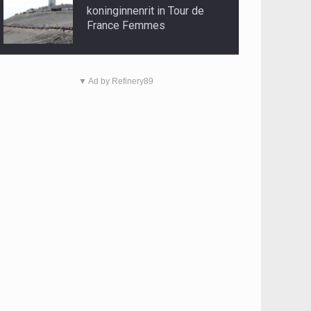
koninginnenrit in Tour de
France Femmes
▼ Ad by Refinery89