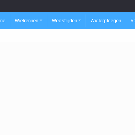
ine
Wielrennen
Wedstrijden
Wielerploegen
R