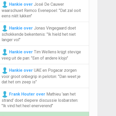
Hankie over
José De Cauwer
waarschuwt Remco Evenepoel: "Dat zal ooit
eens níét lukken"
Hankie over
Jonas Vingegaard doet
schokkende bekentenis: "Ik hield het niet
langer vol"
Hankie over
Tim Wellens krijgt stevige
veeg uit de pan: "Een of andere klojo"
Hankie over
UAE en Pogacar zorgen
voor groot onbegrip in peloton: "Dan weet je
dat het om zeep is"
Frank Houter over
Mathieu 'aan het
strand' doet diepere discussie losbarsten:
"Ik vind het heel enerverend"