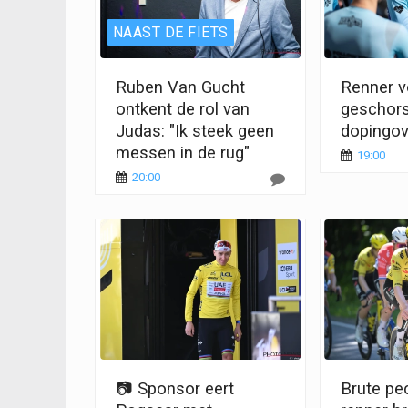
NAAST DE FIETS
Ruben Van Gucht
Renner vo
ontkent de rol van
geschor
Judas: "Ik steek geen
dopingov
messen in de rug"
19:00
20:00
📷 Sponsor eert
Brute pe