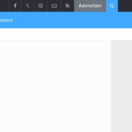
𝕏
Aanmelden
enners