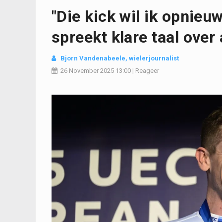
"Die kick wil ik opnieu
spreekt klare taal over
Bjorn Vandenabeele
, wielerjournalist
26 November 2025
13:00
|
Reageer