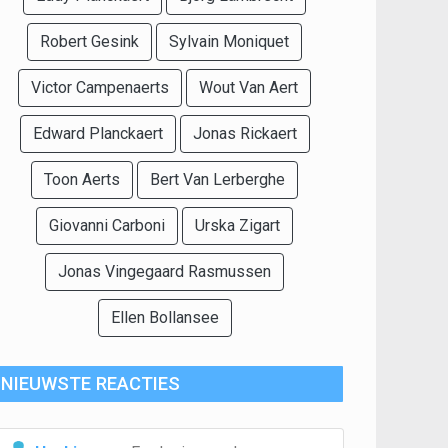
Robert Gesink
Sylvain Moniquet
Victor Campenaerts
Wout Van Aert
Edward Planckaert
Jonas Rickaert
Toon Aerts
Bert Van Lerberghe
Giovanni Carboni
Urska Zigart
Jonas Vingegaard Rasmussen
Ellen Bollansee
NIEUWSTE REACTIES