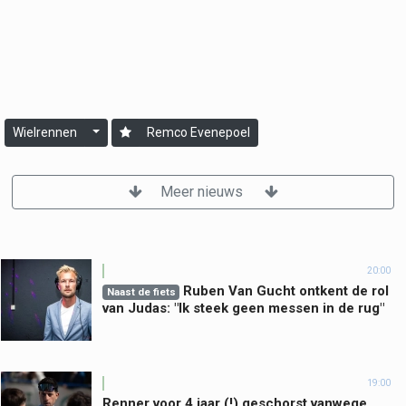
Wielrennen
Remco Evenepoel
Meer nieuws
20:00
Ruben Van Gucht ontkent de rol
Naast de fiets
van Judas: "Ik steek geen messen in de rug"
19:00
Renner voor 4 jaar (!) geschorst vanwege