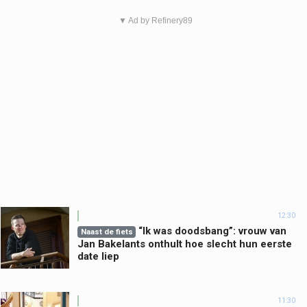
▼ Ad by Refinery89
12:30
“Ik was doodsbang”: vrouw van
Naast de fiets
Jan Bakelants onthult hoe slecht hun eerste
date liep
11:30