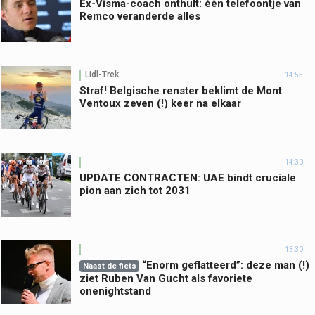
Ex-Visma-coach onthult: één telefoontje van
Remco veranderde alles
Lidl-Trek
14:55
Straf! Belgische renster beklimt de Mont
Ventoux zeven (!) keer na elkaar
14:30
UPDATE CONTRACTEN: UAE bindt cruciale
pion aan zich tot 2031
13:30
“Enorm geflatteerd”: deze man (!)
Naast de fiets
ziet Ruben Van Gucht als favoriete
onenightstand