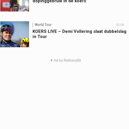
dopinggebruik in de koers
World Tour
05/08
KOERS LIVE – Demi Vollering slaat dubbelslag
in Tour
▼ Ad by Refinery89