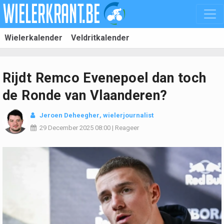
Wielerkalender
Veldritkalender
Rijdt Remco Evenepoel dan toch
de Ronde van Vlaanderen?
Jeroen Deheegher
, wielerjournalist
29 December 2025
08:00
|
Reageer