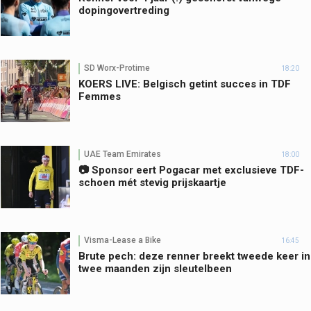
dopingovertreding
SD Worx-Protime
18:20
KOERS LIVE: Belgisch getint succes in TDF
Femmes
UAE Team Emirates
18:00
📷 Sponsor eert Pogacar met exclusieve TDF-
schoen mét stevig prijskaartje
Visma-Lease a Bike
16:45
Brute pech: deze renner breekt tweede keer in
twee maanden zijn sleutelbeen