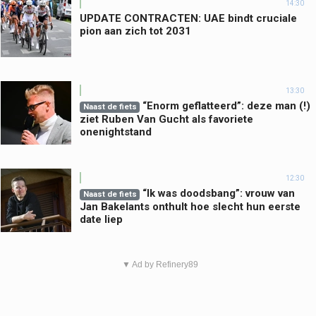
14:30
UPDATE CONTRACTEN: UAE bindt cruciale
pion aan zich tot 2031
13:30
“Enorm geflatteerd”: deze man (!)
Naast de fiets
ziet Ruben Van Gucht als favoriete
onenightstand
12:30
“Ik was doodsbang”: vrouw van
Naast de fiets
Jan Bakelants onthult hoe slecht hun eerste
date liep
▼ Ad by Refinery89