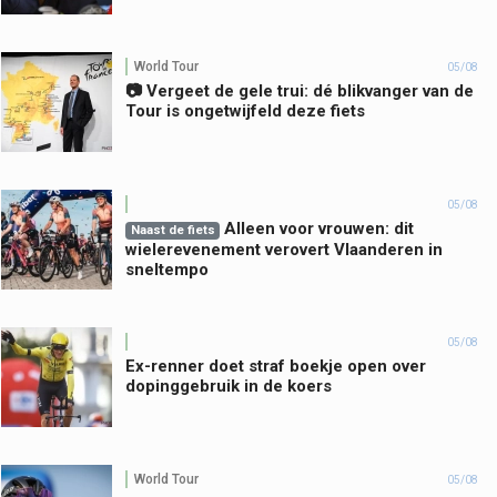
World Tour
05/08
📷 Vergeet de gele trui: dé blikvanger van de
Tour is ongetwijfeld deze fiets
05/08
Alleen voor vrouwen: dit
Naast de fiets
wielerevenement verovert Vlaanderen in
sneltempo
05/08
Ex-renner doet straf boekje open over
dopinggebruik in de koers
World Tour
05/08