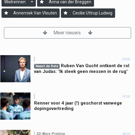
Wielrennen
Anna van der Breggen
Annemiek Van Vleuten
Cecilie Uttrup Ludwig
Meer nieuws
20:00
Ruben Van Gucht ontkent de rol
Naast de fiets
van Judas: "Ik steek geen messen in de rug"
19:00
Renner voor 4 jaar (!) geschorst vanwege
dopingovertreding
SD Worx-Protime
18:20