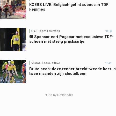
KOERS LIVE: Belgisch getint succes in TDF
Femmes
UAE Team Emirates
18:00
📷 Sponsor eert Pogacar met exclusieve TDF-
schoen mét stevig prijskaartje
Visma-Lease a Bike
16:45
Brute pech: deze renner breekt tweede keer in
twee maanden zijn sleutelbeen
▼ Ad by Refinery89